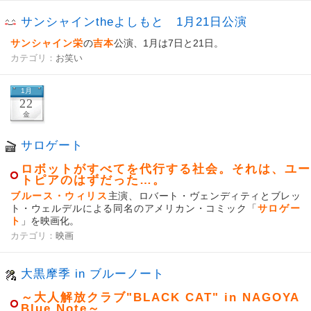
サンシャインtheよしもと 1月21日公演
サンシャイン栄
の
吉本
公演、1月は7日と21日。
カテゴリ：
お笑い
1月
22
金
サロゲート
ロボットがすべてを代行する社会。それは、ユー
トピアのはずだった…。
ブルース・ウィリス
主演、ロバート・ヴェンディティとブレッ
ト・ウェルデルによる同名のアメリカン・コミック「
サロゲー
ト
」を映画化。
カテゴリ：
映画
大黒摩季 in ブルーノート
～大人解放クラブ"BLACK CAT" in NAGOYA
Blue Note～