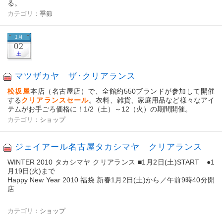
る。
カテゴリ：
季節
1月
02
土
マツザカヤ ザ･クリアランス
松坂屋
本店（名古屋店）で、全館約550ブランドが参加して開催
する
クリアランスセール
。衣料、雑貨、家庭用品など様々なアイ
テムがお手ごろ価格に！1/2（土）～12（火）の期間開催。
カテゴリ：
ショップ
ジェイアール名古屋タカシマヤ クリアランス
WINTER 2010 タカシマヤ クリアランス ■1月2日(土)START ●1
月19日(火)まで
Happy New Year 2010 福袋 新春1月2日(土)から／午前9時40分開
店
カテゴリ：
ショップ