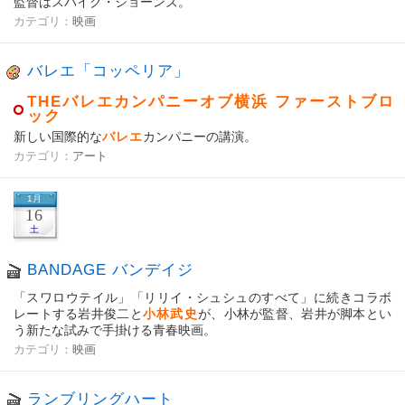
監督はスパイク・ジョーンズ。
カテゴリ：
映画
バレエ「コッペリア」
THEバレエカンパニーオブ横浜 ファーストブロ
ック
新しい国際的な
バレエ
カンパニーの講演。
カテゴリ：
アート
1月
16
土
BANDAGE バンデイジ
「スワロウテイル」「リリイ・シュシュのすべて」に続きコラボ
レートする岩井俊二と
小林武史
が、小林が監督、岩井が脚本とい
う新たな試みで手掛ける青春映画。
カテゴリ：
映画
ランブリングハート