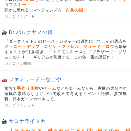
コフスキー
静かに流れるロマンティシズム「
白鳥の湖
」
カテゴリ：
アート
Dr.パルナサスの鏡
『ダークナイト』のヒース・レジャーの遺作にして、その遺志を
ジョニー・デップ
、
コリン・ファレル
、
ジュード・ロウ
ら豪華
キャストが引き継ぎ、『１２モンキーズ』『ブラザーズ・グリ
ム』のテリー・ギリアムが監督する、この冬一番の話題作！
カテゴリ：
映画
ファミリーデーなごや
家族で
手作り体験
や
ゲーム
などを楽しみながら、家庭の大切さや
家庭の素晴らしさについて改めて考えるイベント開催。参加無
料。日本ガイシホールにて。
カテゴリ：
レジャー
サヨナライツカ