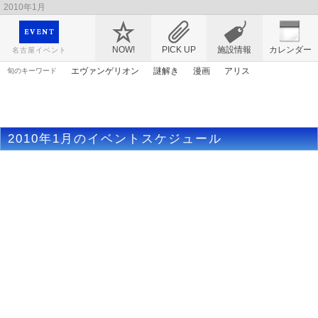
2010年1月
映画や音楽コンサート、レジャーやアート、テレビ、ショップ、出会い、転職まで名古
屋のイベント情報を幅広く掲載
NOW!
PICK UP
施設情報
カレンダー
名古屋イベント
エヴァンゲリオン
謎解き
漫画
アリス
旬のキーワード
ライトアップ
原画
花
桜
ママ
アニメ
春まつり
ゴールデンウィーク
アンパンマン
マンガ
2010年1月のイベントスケジュール