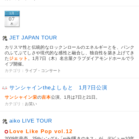
1月
07
木
JET JAPAN TOUR
カリスマ性と伝統的なロックンロールのエネルギーとを、パンク
のふてぶてしさや現代的な感性と融合し、独自性を築き上げてき
た
ジェット
。1月7日（木）名古屋クラブダイアモンドホールでラ
イブ開催。
カテゴリ：
ライブ・コンサート
サンシャインtheよしもと 1月7日公演
サンシャイン栄
の
吉本
公演、1月は7日と21日。
カテゴリ：
お笑い
aiko LIVE TOUR
Love Like Pop vol.12
2009年発売、25thシングル「milk/嘆きのキス」が、デビュー10年