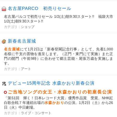
名古屋PARCO 初売りセール
名古屋パルコで初売りセール 1/2(土)朝9:30スタート!! 福袋大市
1/2(土)朝9:30スタート!!
カテゴリ：
ショップ
新春名古屋城
名古屋城
にて1月2日は「新春登閣記念行事」として、先着1,000
名様に干支の置物を進呈します。（正門・東門にて実施）また正
門の開門（午前9時）に合わせて郷土芸能・尾張万歳を実施しま
す。
カテゴリ：
アート
デビュー15周年記念 水森かおり新春公演
ご当地ソングの女王・水森かおりの初座長公演
「第51回 輝く！日本レコード大賞」優秀作品賞 受賞、NHK紅
白歌合戦７年連続出場の
水森かおり
の公演。1月2日（土）から26
日（火）中日劇場。
カテゴリ：
ライブ・コンサート