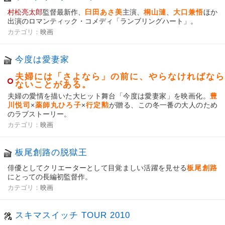
村松亮太郎
監督最新作、
臼田あさ美
主演、
桐山漣
、
大口兼悟
ほか
出演のロマンティック・コメディ「ランブリングハート」。
カテゴリ：
映画
今度は愛妻家
夫婦には「さよなら」の前に、やらなければなら
ないことがある。
夫婦の愛情を描いた大ヒット舞台「今度は愛妻家」を映画化。
豊
川悦司
×
薬師丸ひろ子
×
行定勲
が贈る、この冬一番の大人のため
のラブストーリー。
カテゴリ：
映画
板尾創路の脱獄王
俳優としてクリエーターとして目覚ましい活躍を見せる
板尾創路
にとっての長編初監督作。
カテゴリ：
映画
スキマスイッチ TOUR 2010