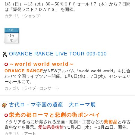
1/3（日）～13（水）30～50％ＯＦＦセール！7（木）から７日間
は「爆発ラスト７ＤＡＹＳ」 を開催。
カテゴリ：
ショップ
1月
06
水
ORANGE RANGE LIVE TOUR 009-010
～world world world～
ORANGE RANGE
がNEWアルバム「world world world」をに合
わせて全国ライブツアー開催。1月6日(水) 、7日(木)、センチュリ
ーホールにて。
カテゴリ：
ライブ・コンサート
古代ロ－マ帝国の遺産 大ローマ展
栄光の都ローマと悲劇の街ポンぺイ
イタリア各地に所蔵される壁画・彫刻・工芸などの
美術品
と考古
資料などを展示。
愛知県美術館
で1月6日（水）～3月22日、開催。
カテゴリ：
アート