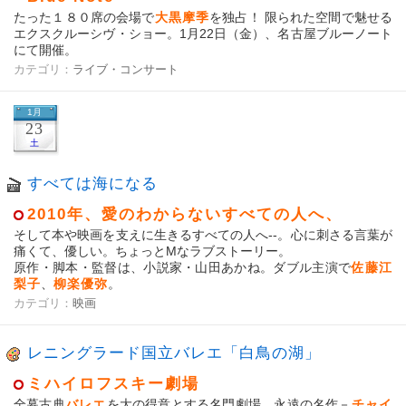
たった１８０席の会場で
大黒摩季
を独占！ 限られた空間で魅せる
エクスクルーシヴ・ショー。1月22日（金）、名古屋ブルーノート
にて開催。
カテゴリ：
ライブ・コンサート
1月
23
土
すべては海になる
2010年、愛のわからないすべての人へ、
そして本や映画を支えに生きるすべての人へ--。心に刺さる言葉が
痛くて、優しい。ちょっとMなラブストーリー。
原作・脚本・監督は、小説家・山田あかね。ダブル主演で
佐藤江
梨子
、
柳楽優弥
。
カテゴリ：
映画
レニングラード国立バレエ「白鳥の湖」
ミハイロフスキー劇場
全幕古典
バレエ
を大の得意とする名門劇場。永遠の名作－
チャイ