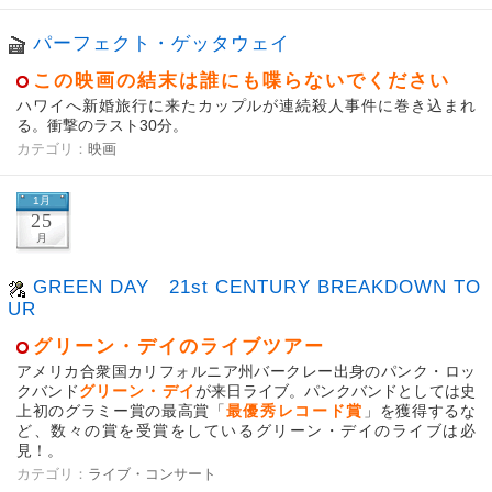
パーフェクト・ゲッタウェイ
この映画の結末は誰にも喋らないでください
ハワイへ新婚旅行に来たカップルが連続殺人事件に巻き込まれ
る。衝撃のラスト30分。
カテゴリ：
映画
1月
25
月
GREEN DAY 21st CENTURY BREAKDOWN TO
UR
グリーン・デイのライブツアー
アメリカ合衆国カリフォルニア州バークレー出身のパンク・ロッ
クバンド
グリーン・デイ
が来日ライブ。パンクバンドとしては史
上初のグラミー賞の最高賞「
最優秀レコード賞
」を獲得するな
ど、数々の賞を受賞をしているグリーン・デイのライブは必
見！。
カテゴリ：
ライブ・コンサート