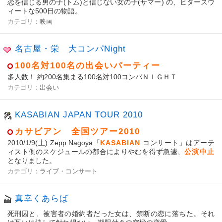
恋を信じる男の子(トム)と信じない女の子(サマー) の、ビタースウ
ィートな500日の物語。
カテゴリ：
映画
名古屋・栄 大コンパNight
100名対100名の出会いパーティー
多人数！ 約200名集まる100名対100コンパＮＩＧＨＴ
カテゴリ：
出会い
KASABIAN JAPAN TOUR 2010
カサビアン 全国ツアー2010
2010/1/9(土) Zepp Nagoya「
KASABIAN
コンサート」はアーテ
ィスト側のスケジュールの都合によりやむを得ず急遽、
公演中止
となりました。
カテゴリ：
ライブ・コンサート
真幸くあらば
死刑囚と、被害者の婚約者だった女は、禁断の恋に落ちた。それ