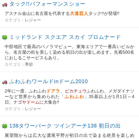
タック!!パフォーマンスショー
アスナル金山に名古屋を代表する
大道芸人
タック!!が登場!!
カテゴリ：
レジャー
ミッドランド スクエア スカイ プロムナード
中部地区で最高のパノラマビュー。東海エリアで一番高いビルか
ら、名古屋の街を美しく染める初日の出が楽しめます。先着500名
におしるこサービスもあり。
カテゴリ：
季節
ふわふわワールドinドーム2010
2年に一度、ふわふわ
ドアラ
、
ピカチュウ
ふわふわ、メガダイナソ
ーなど世界から集められた「
ふわふわ
」35基以上が1月1日～4
日、
ナゴヤドーム
に大集合!!
カテゴリ：
レジャー
138タワーパーク ツインアーチ138 初日の出
展望階からは広大な濃尾平野が初日の出で染まる絶景を楽しめ