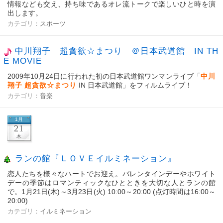
情報なども交え、持ち味であるオレ流トークで楽しいひと時を演
出します。
カテゴリ：
スポーツ
中川翔子 超貪欲☆まつり ＠日本武道館 IN TH
E MOVIE
2009年10月24日に行われた初の日本武道館ワンマンライブ「
中川
翔子
超貪欲☆まつり
IN 日本武道館」をフィルムライブ！
カテゴリ：
音楽
1月
21
木
ランの館『ＬＯＶＥイルミネーション』
恋人たちを様々なハートでお迎え。バレンタインデーやホワイト
デーの季節はロマンティックなひとときを大切な人とランの館
で。1月21日(木)～3月23日(火) 10:00～20:00 (点灯時間は16:00～
20:00)
カテゴリ：
イルミネーション