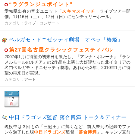
“ラグランジュポイント”
愛知県出身の音楽ユニット「
スキマスイッチ
」ライブツアー開
催。1月16日（土）、17日（日）にセンチュリーホール。
カテゴリ：
ライブ・コンサート
ベルガモ・ドニゼッティ劇場 オペラ「椿姫」
第27回名古屋クラシックフェスティバル
2007年1月に待望の初来日を果たし、『アンナ・ボレーナ』『ラン
メルモールのルチア』の2作品を上演し大好評だった北イタリアの
名門ベルガモ・ドニゼッティ劇場。あれから3年、2010年1月に待
望の再来日が実現。
カテゴリ：
アート
1月
17
日
中日ドラゴンズ監督 落合博満 トーク＆ディナー
現役中は３回もの「三冠王」に輝くなど、前人未到の記録でファ
ンを魅了した現
中日ドラゴンズ
監督「
落合博満
」。キャンプ直前