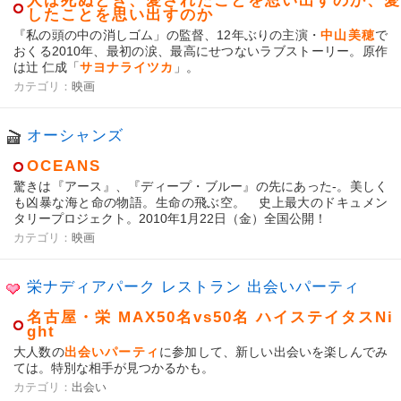
人は死ぬとき、愛されたことを思い出すのか、愛
したことを思い出すのか
『私の頭の中の消しゴム」の監督、12年ぶりの主演・
中山美穂
で
おくる2010年、最初の涙、最高にせつないラブストーリー。原作
は辻 仁成「
サヨナライツカ
」。
カテゴリ：
映画
オーシャンズ
OCEANS
驚きは『アース』、『ディープ・ブルー』の先にあった-。美しく
も凶暴な海と命の物語。生命の飛ぶ空。 史上最大のドキュメン
タリープロジェクト。2010年1月22日（金）全国公開！
カテゴリ：
映画
栄ナディアパーク レストラン 出会いパーティ
名古屋・栄 MAX50名vs50名 ハイステイタスNi
ght
大人数の
出会いパーティ
に参加して、新しい出会いを楽しんでみ
ては。特別な相手が見つかるかも。
カテゴリ：
出会い