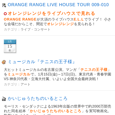
ORANGE RANGE LIVE HOUSE TOUR 009-010
オレンジレンジをライブハウスで見れる
ORANGE RANGE
が大須のライブハウス
E.L.L
でライブ！ 小さ
な会場だからこそ、間近で
オレンジレンジ
を見られる！
カテゴリ：
ライブ・コンサート
1月
15
金
ミュージカル『テニスの王子様』
大ヒットミュージカルの名古屋公演。マンガ「
テニスの王子様
」
を
ミュージカル
で。1月15日(金)～17日(日)。東京代表・青春学園
VS 神奈川代表・立海大付属、いよいよ全国大会最終決戦！
カテゴリ：
アート
かいじゅうたちのいるところ
モーリス・センダックによる1963年出版の世界中で約2000万部売
れた同名絵本「
かいじゅうたちのいるところ
」を実写映画化。