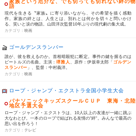
家族という厄介な、でも切っても切れない絆の物
語
現代を生きる〝家族〟に寄り添いながら、その希望を描く感動
作。家族の絆とは、人生とは、別れとは何かを切々と問いかけ
る、笑いと涙の物語。山田洋次監督10年ぶりの現代劇の集大成。
カテゴリ：
映画
ゴールデンスランバー
誰が、彼を救えるのか。首相暗殺犯に断定。事件の鍵を握るのは
ビートルズの名曲。主演：
堺雅人
、原作：伊坂幸太郎「
ゴルデン
スランバー
」、監督：中村義洋。
カテゴリ：
映画
ロープ・ジャンプ・エクストラ全国小学生大会
パナソニックキッズスクールＣＵＰ 東海・北陸
地区予選大会
ロープ・ジャンプ・エクストラは、10人以上の友達が一緒に跳ぶ
大なわとび。一本のロープで結ばれる友情の"絆"。みんなで最高の
思い出を作ろう！
カテゴリ：
テレビ