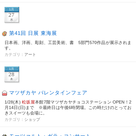
1月
27
水
第41回 日展 東海展
日本画、洋画、彫刻、工芸美術、書 5部門570作品が展示されま
す。
カテゴリ：
アート
1月
28
木
マツザカヤ バレンタインフェア
1/28(木)
松坂屋
本館7階マツザカヤチョコステーション OPEN！2
月14日(日)まで ※最終日は午後6時閉場。この時だけのとってお
きスイーツも会場に。
カテゴリ：
ショップ