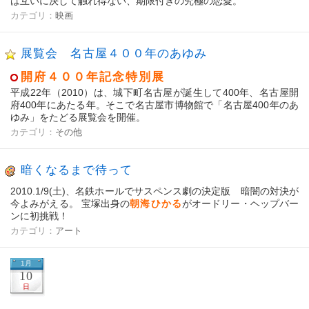
は互いに決して触れ得ない、期限付きの究極の恋愛。
カテゴリ：
映画
展覧会 名古屋４００年のあゆみ
開府４００年記念特別展
平成22年（2010）は、城下町名古屋が誕生して400年、名古屋開
府400年にあたる年。そこで名古屋市博物館で「名古屋400年のあ
ゆみ」をたどる展覧会を開催。
カテゴリ：
その他
暗くなるまで待って
2010.1/9(土)、名鉄ホールでサスペンス劇の決定版 暗闇の対決が
今よみがえる。 宝塚出身の
朝海ひかる
がオードリー・ヘップバー
ンに初挑戦！
カテゴリ：
アート
1月
10
日