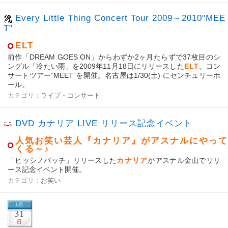
Every Little Thing Concert Tour 2009～2010"MEE
T"
ELT
前作「DREAM GOES ON」からわずか2ヶ月たらずで37枚目のシ
ングル「冷たい雨」を2009年11月18日にリリースした
ELT
。コン
サートツアー“MEET”を開催。名古屋は1/30(土) にセンチュリーホ
ール。
カテゴリ：
ライブ・コンサート
DVD カナリア LIVE リリース記念イベント
人気お笑い芸人『カナリア』がアスナルにやって
くる～♪
「ヒッシノパッチ」リリースした
カナリア
がアスナル金山でリリ
ース記念イベント開催。
カテゴリ：
お笑い
1月
31
日