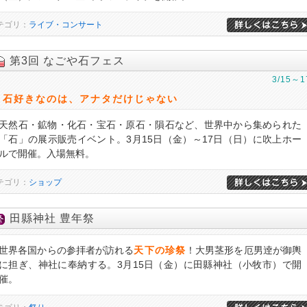
テゴリ：
ライブ・コンサート
第3回 なごや石フェス
3/15～1
石好きなのは、アナタだけじゃない
天然石・鉱物・化石・宝石・原石・隕石など、世界中から集められた
「石」の展示販売イベント。3月15日（金）～17日（日）に吹上ホー
ルで開催。入場無料。
テゴリ：
ショップ
田縣神社 豊年祭
世界各国からの参拝者が訪れる
天下の珍祭
！大男茎形を厄男逹が御輿
に担ぎ、神社に奉納する。3月15日（金）に田縣神社（小牧市）で開
催。