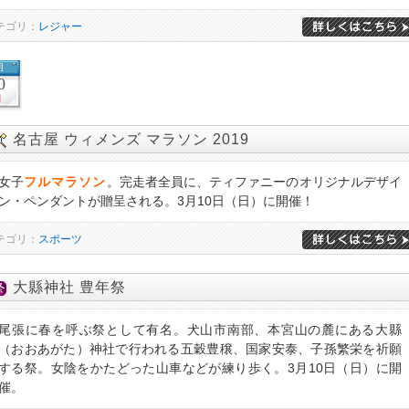
テゴリ：
レジャー
月
0
日
名古屋 ウィメンズ マラソン 2019
女子
フルマラソン
。完走者全員に、ティファニーのオリジナルデザイ
ン・ペンダントが贈呈される。3月10日（日）に開催！
テゴリ：
スポーツ
大縣神社 豊年祭
尾張に春を呼ぶ祭として有名。犬山市南部、本宮山の麓にある大縣
（おおあがた）神社で行われる五穀豊穣、国家安泰、子孫繁栄を祈願
する祭。女陰をかたどった山車などが練り歩く。3月10日（日）に開
催。