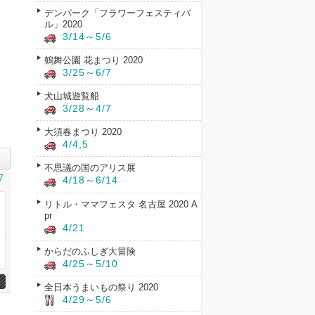
デンパーク「フラワーフェスティバ
ル」2020
3/14～5/6
鶴舞公園 花まつり 2020
3/25～6/7
犬山城遊覧船
3/28～4/7
大須春まつり 2020
4/4,5
不思議の国のアリス展
7
4/18～6/14
リトル・ママフェスタ 名古屋 2020 A
pr
4/21
からだのふしぎ大冒険
4/25～5/10
全日本うまいもの祭り 2020
4/29～5/6