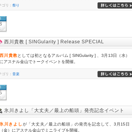
テゴリ：
祭り
月
3
水
西川貴教 [ SINGularity ] Release SPECIAL
西川貴教
としては初となるアルバム [ SINGularity ] 、3月13日（水）
にアスナル金山でトークイベントを開催。
テゴリ：
音楽
月
5
金
氷川きよし「大丈夫／最上の船頭」発売記念イベント
氷川きよし
が「大丈夫／最上の船頭」の発売を記念して、3月15日
（金）にアスナル金山でミニライブを開催。