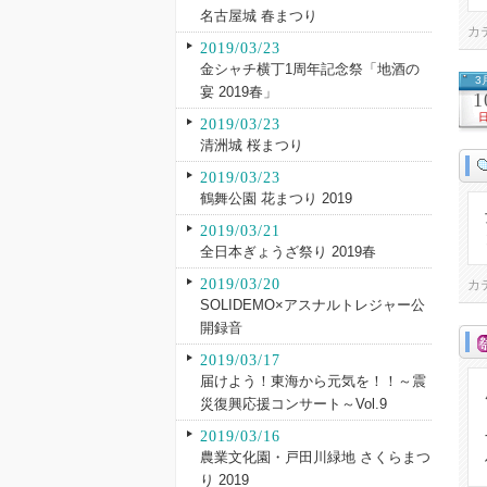
名古屋城 春まつり
カ
2019/03/23
金シャチ横丁1周年記念祭「地酒の
3
宴 2019春」
1
2019/03/23
清洲城 桜まつり
2019/03/23
鶴舞公園 花まつり 2019
2019/03/21
全日本ぎょうざ祭り 2019春
2019/03/20
カ
SOLIDEMO×アスナルトレジャー公
開録音
2019/03/17
届けよう！東海から元気を！！～震
災復興応援コンサート～Vol.9
2019/03/16
農業文化園・戸田川緑地 さくらまつ
り 2019