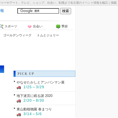
ジャーやアート、テレビ、ショップ、出会い、転職まで名古屋のイベント情報を幅広く掲載
情報
スポーツ
出会い
季節
ゴールデンウィーク
トムとジェリー
PICK UP
やなせたかしとアンパンマン展
1/25～3/29
地下迷宮に眠る謎 2020
2/20～8/30
東山動植物園 春まつり
3/14～5/6