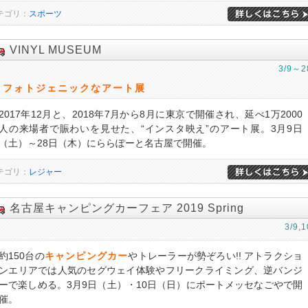
テゴリ：
スポーツ
VINYL MUSEUM
3/9～2
フォトジェニックなアート展
2017年12月と、2018年7月から8月に東京で開催され、延べ1万2000
人の来場者で賑わいを見せた、“インスタ映え”のアート展。3月9日
（土）～28日（木）にららぽーと名古屋で開催。
テゴリ：
レジャー
名古屋キャンピングカーフェア 2019 Spring
3/9,1
約150台の
キャンピングカー
やトレーラーが勢ぞろい!! アトラクショ
ンエリアでは人気のセグウェイ体験やフリークライミング、逆バンジ
ーで楽しめる。3月9日（土）・10日（日）にポートメッセなごやで開
催。