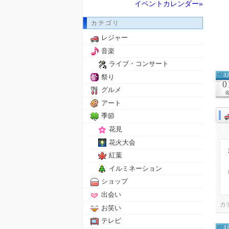
イベントカレンダー»
カテゴリ
レジャー
音楽
ライブ・コンサート
3
祭り
0
グルメ
アート
季節
花見
花火大会
紅葉
イルミネーション
ショップ
出会い
カ
お笑い
テレビ
3