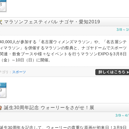
8
金
マラソンフェスティバル ナゴヤ・愛知2019
3/8～1
40,000人が参加する「名古屋ウィメンズマラソン」や、「名古屋シテ
ィマラソン」を併催するマラソンの祭典と、ナゴヤドームでスポーツ
関連・飲食ブースや様々なイベントを行うマラソンEXPOを3月8日
（金）～10日（日）に開催。
テゴリ：
スポーツ
月
9
土
誕生30周年記念 ウォーリーをさがせ！展
3/9～4/
誕生30周年を記念して、ウォーリーの貴重な原画が初来日！3月9日