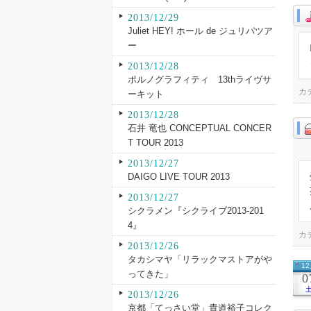
2013/12/29
Juliet HEY! ホール de ジュリパツア
ー
2013/12/28
ポルノグラフィティ 13thライヴサ
カ
ーキット
2013/12/28
石井 竜也 CONCEPTUAL CONCER
T TOUR 2013
2013/12/27
DAIGO LIVE TOUR 2013
2013/12/27
シクラメン『シクライブ2013-201
4』
カ
2013/12/26
タカシマヤ「リラックマストアがや
1
ってきた」
0
2013/12/26
京都「てっさい堂」貴道裕子コレク