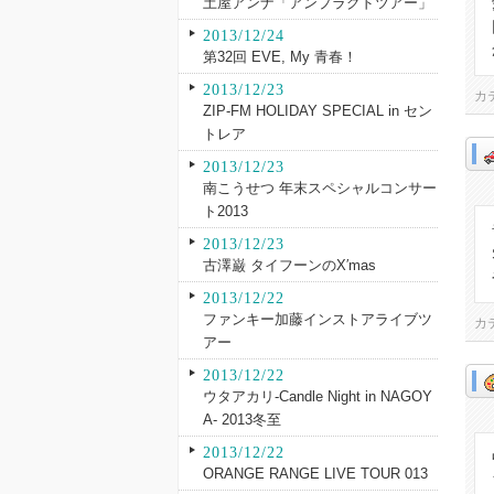
土屋アンナ「アンプラグドツアー」
2013/12/24
第32回 EVE, My 青春！
2013/12/23
カ
ZIP-FM HOLIDAY SPECIAL in セン
トレア
2013/12/23
南こうせつ 年末スペシャルコンサー
ト2013
2013/12/23
古澤巌 タイフーンのX′mas
2013/12/22
ファンキー加藤インストアライブツ
カ
アー
2013/12/22
ウタアカリ-Candle Night in NAGOY
A- 2013冬至
2013/12/22
ORANGE RANGE LIVE TOUR 013