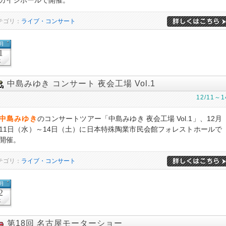
ガイシホールで開催。
テゴリ：
ライブ・コンサート
2月
1
水
中島みゆき コンサート 夜会工場 Vol.1
12/11～1
中島みゆき
のコンサートツアー「中島みゆき 夜会工場 Vol.1」、12月
11日（水）～14日（土）に日本特殊陶業市民会館フォレストホールで
開催。
テゴリ：
ライブ・コンサート
2月
2
木
第18回 名古屋モーターショー