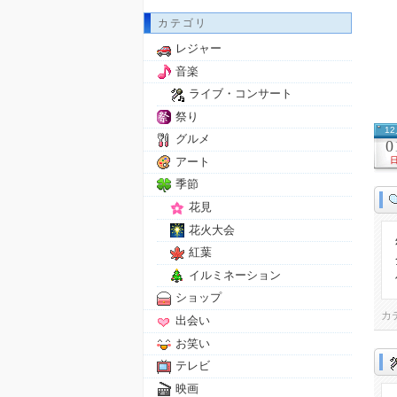
カテゴリ
レジャー
音楽
ライブ・コンサート
祭り
1
グルメ
0
アート
季節
花見
花火大会
紅葉
イルミネーション
ショップ
カ
出会い
お笑い
テレビ
映画