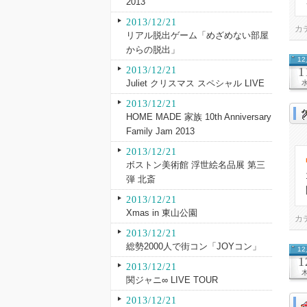
2013
2013/12/21
カ
リアル脱出ゲーム「めざめない部屋
からの脱出」
1
2013/12/21
1
Juliet クリスマス スペシャル LIVE
2013/12/21
HOME MADE 家族 10th Anniversary
Family Jam 2013
2013/12/21
ボストン美術館 浮世絵名品展 第三
弾 北斎
2013/12/21
Xmas in 東山公園
カ
2013/12/21
総勢2000人で街コン「JOYコン」
1
1
2013/12/21
関ジャニ∞ LIVE TOUR
2013/12/21