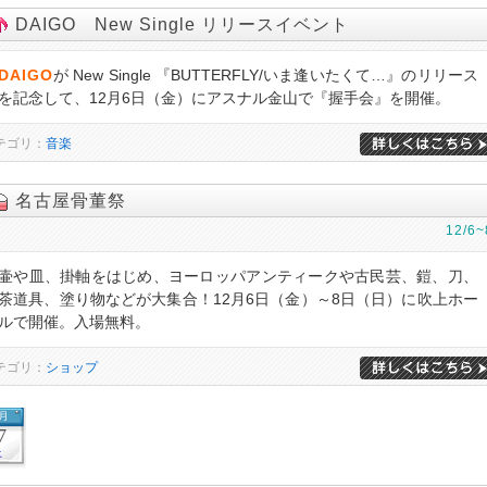
DAIGO New Single リリースイベント
DAIGO
が New Single 『BUTTERFLY/いま逢いたくて…』のリリース
を記念して、12月6日（金）にアスナル金山で『握手会』を開催。
テゴリ：
音楽
名古屋骨董祭
12/6~
壷や皿、掛軸をはじめ、ヨーロッパアンティークや古民芸、鎧、刀、
茶道具、塗り物などが大集合！12月6日（金）～8日（日）に吹上ホー
ルで開催。入場無料。
テゴリ：
ショップ
2月
7
土