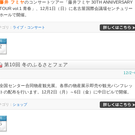
藤井 フミヤ
のコンサートツアー「藤井フミヤ 30TH ANNIVERSARY
TOUR vol.1 青春」、12月1日（日）に名古屋国際会議場センチュリー
ホールで開催。
テゴリ：
ライブ・コンサート
2月
2
月
第10回 冬のふるさとフェア
12/2~
全国センター合同物産観光展。各県の物産展示即売や観光パンフレッ
トの配布を行います。12月2日（月）～6日（金）に中日ビルで開催。
テゴリ：
ショップ
2月
6
金