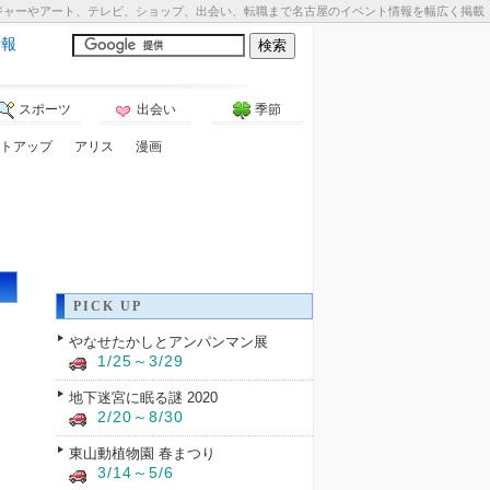
ジャーやアート、テレビ、ショップ、出会い、転職まで名古屋のイベント情報を幅広く掲載
情報
スポーツ
出会い
季節
トアップ
アリス
漫画
PICK UP
やなせたかしとアンパンマン展
1/25～3/29
地下迷宮に眠る謎 2020
2/20～8/30
東山動植物園 春まつり
3/14～5/6