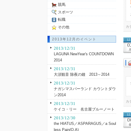
競馬
スポーツ
転職
カ
その他
2013年12月のイベント
1
0
2013/12/31
LAGUNA NewYear′s COUNTDOWN
2014
2013/12/31
大須観音 除夜の鐘 2013～2014
2013/12/31
ナガシマスパーランド カウントダウ
ン2014
カ
2013/12/31
ケイコ・リー 名古屋ブルーノート
1
2013/12/30
0
the HIATUS／ASPARAGUS／a Soul
less Pain(O.A)