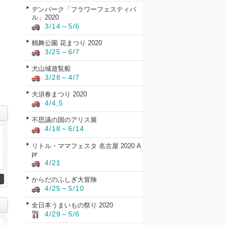
デンパーク「フラワーフェスティバ
ル」2020
3/14～5/6
鶴舞公園 花まつり 2020
3/25～6/7
犬山城遊覧船
3/28～4/7
大須春まつり 2020
4/4,5
不思議の国のアリス展
4/18～6/14
リトル・ママフェスタ 名古屋 2020 A
pr
4/21
からだのふしぎ大冒険
4/25～5/10
全日本うまいもの祭り 2020
4/29～5/6