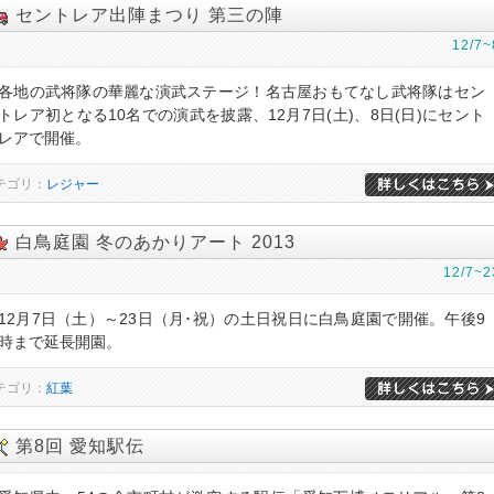
セントレア出陣まつり 第三の陣
12/7~
各地の武将隊の華麗な演武ステージ！名古屋おもてなし武将隊はセン
トレア初となる10名での演武を披露、12月7日(土)、8日(日)にセント
レアで開催。
テゴリ：
レジャー
白鳥庭園 冬のあかりアート 2013
12/7~2
12月7日（土）～23日（月･祝）の土日祝日に白鳥庭園で開催。午後9
時まで延長開園。
テゴリ：
紅葉
第8回 愛知駅伝