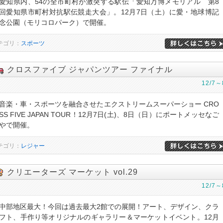
愛知県内、54の全市町村が激突する駅伝「愛知万博メモリアル 第8
回愛知県市町村対抗駅伝競走大会」。12月7日（土）に愛・地球博記
念公園（モリコロパーク）で開催。
テゴリ：
スポーツ
クロスファイブ ジャパンツアー ファイナル
12/7～
音楽・車・スポーツを融合させたエクストリームスーパーショー CRO
SS FIVE JAPAN TOUR！12月7日(土)、8日（日）にポートメッセなご
やで開催。
テゴリ：
レジャー
クリエーターズ マーケット vol.29
12/7～
中部地区最大！今回は過去最大2館での展開！アート、デザイン、クラ
フト、手作り等オリジナルのギャラリー＆マーケットイベント。12月