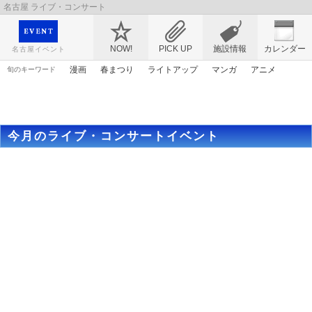
名古屋 ライブ・コンサート
映画や音楽コンサート、レジャーやアート、テレビ、ショップ、出会い、転職まで名古
屋のイベント情報を幅広く掲載
NOW!
PICK UP
施設情報
カレンダー
名古屋イベント
漫画
春まつり
ライトアップ
マンガ
アニメ
旬のキーワード
ママ
謎解き
ゴールデンウィーク
アリス
トムとジェリー
桜
エヴァンゲリオン
花
アンパンマン
今月のライブ・コンサートイベント