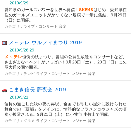
2019/9/29
愛知県のガールズパワーを世界へ発信！
SKE48
はじめ、愛知県在
住のガールズユニットがかつてない規模で一堂に集結。9月29日
（日）に開催。
カテゴリ：
ライブ・コンサート
音楽
メ～テレ ウルフィまつり 2019
2019/9/28,29
メ～テレ
恒例の秋まつり。番組の公開生放送やコンサートなど、
さまざまなイベントがいっぱい！9月28日（土）、29日（日）に久
屋大通公園で開催。
カテゴリ：
テレビ
ライブ・コンサート
レジャー
音楽
こまき信長 夢夜会 2019
2019/9/21
信長の過ごした秋の夜の再現。全国でも珍しい屋外に設けられた
舞台での「薪能」をメインに、情熱的なフラメンコやジャズの演
奏が披露される。9月21日（土） に小牧市 小牧山で開催。
カテゴリ：
グルメ
ライブ・コンサート
レジャー
音楽