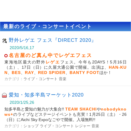
最新のライブ・コンサートイベント
野外レゲエ フェス『DIRECT 2020』
2020/5/16,17
名古屋のど真ん中でレゲエフェス
東海地区最大の野外
レゲエ
フェス。今年も2DAYS！5月16日
（土）、17日（日）に久屋大通公園で開催。出演は、
HAN-KU
N
、
BES
、
RAY
、
RED SPIDER
、
BANTY FOOT
ほか！
カテゴリ：
ライブ・コンサート
音楽
愛知・知多半島マーケット2020
2020/1/25,26
知多半島と愛知の魅力が大集合!!
TEAM SHACHI
や
nobodykno
ws+
のライブなどステージイベントも充実！1月25日（土）・26
（日）にAichi Sky Expoなごやで開催。入場無料!!
カテゴリ：
ショップ
ライブ・コンサート
レジャー
音楽