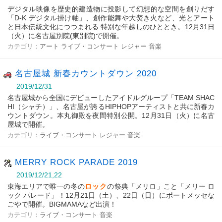
デジタル映像を歴史的建造物に投影して幻想的な空間を創りだす
「D-K デジタル掛け軸」、創作能舞や大焚き火など、光とアート
と日本伝統文化につつまれる 特別な年越しのひととき。12月31日
（火）に名古屋別院(東別院)で開催。
カテゴリ：
アート
ライブ・コンサート
レジャー
音楽
名古屋城 新春カウントダウン 2020
2019/12/31
名古屋城から全国にデビューしたアイドルグループ「TEAM SHAC
HI（シャチ）」、名古屋が誇るHIPHOPアーティストと共に新春カ
ウントダウン。本丸御殿を夜間特別公開。12月31日（火）に名古
屋城で開催。
カテゴリ：
ライブ・コンサート
レジャー
音楽
MERRY ROCK PARADE 2019
2019/12/21,22
東海エリアで唯一の冬の
ロック
の祭典「メリロ」こと「メリー ロ
ック パレード」！12月21日（土）、22日（日）にポートメッセな
ごやで開催。BIGMAMAなど出演！
カテゴリ：
ライブ・コンサート
音楽