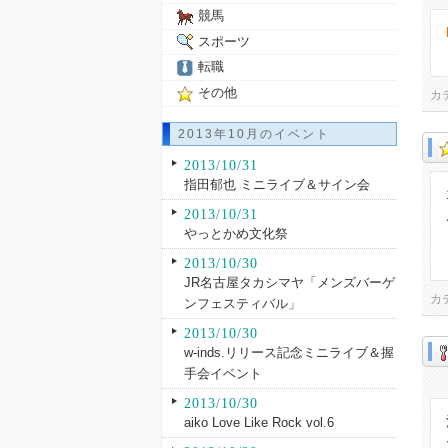
競馬
スポーツ
転職
その他
カ
2013年10月のイベント
2013/10/31
指田郁也 ミニライブ＆サイン会
2013/10/31
やっとかめ文化祭
2013/10/30
JR名古屋タカシマヤ「メンズバーゲ
カ
ンフェスティバル」
2013/10/30
w-inds.リリース記念ミニライブ＆握
手会イベント
2013/10/30
aiko Love Like Rock vol.6