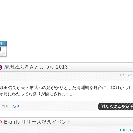
0月
1
火
清洲城ふるさとまつり 2013
10/1～3
織田信長が天下布武への足がかりとした清洲城を舞台に、10月から1
か月にわたってお祭りが開催されます。
テゴリ：
祭り
E-girls リリース記念イベント
10/1,3,