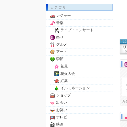
カテゴリ
レジャー
音楽
ライブ・コンサート
祭り
1
グルメ
0
アート
季節
花見
花火大会
紅葉
イルミネーション
ショップ
カ
出会い
お笑い
テレビ
映画