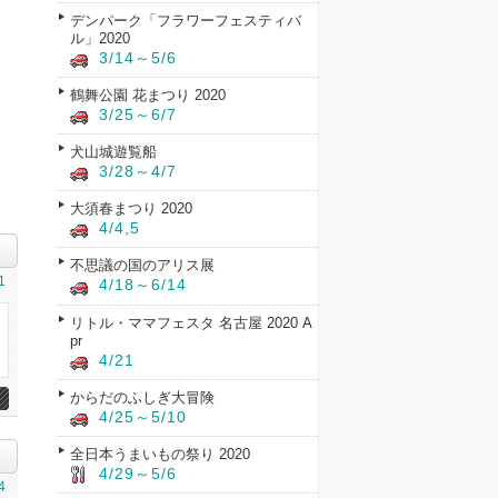
デンパーク「フラワーフェスティバ
ル」2020
3/14～5/6
鶴舞公園 花まつり 2020
3/25～6/7
犬山城遊覧船
3/28～4/7
大須春まつり 2020
4/4,5
不思議の国のアリス展
1
4/18～6/14
リトル・ママフェスタ 名古屋 2020 A
pr
4/21
からだのふしぎ大冒険
4/25～5/10
全日本うまいもの祭り 2020
4/29～5/6
4