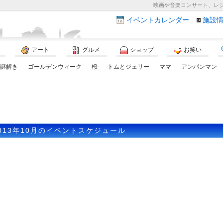
映画や音楽コンサート、レ
イベント
カレンダー
施設
アート
グルメ
ショップ
お笑い
謎解き
ゴールデンウィーク
桜
トムとジェリー
ママ
アンパンマン
013年10月のイベントスケジュール