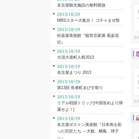
名古屋観光施設の無料開放
2013/10/20
MBSスター大集合！ ゴチャまぜ祭
2013/10/19
松坂屋美術館『観世宗家展 風姿花
カ
伝』
2013/10/19
大須大道町人祭2013
2013/10/19
名古屋まつり 2013
2013/10/19
第13回 長者町ゑびす祭り
2013/10/19
カ
リアル戦国トリック[中国攻めより帰
還せよ！]
2013/10/19
名古屋ボストン美術館『日本画を彩
った巨匠たち ～大観、栖鳳、球子
～』