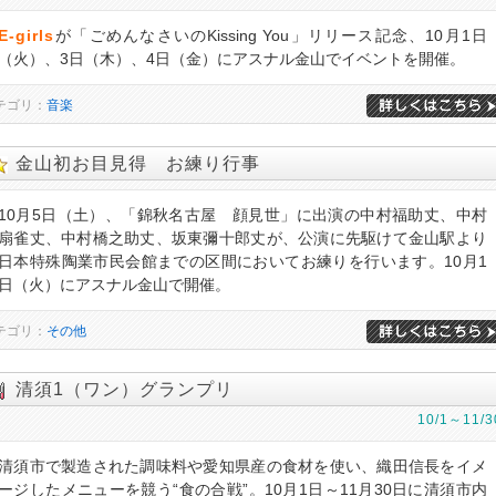
E-girls
が「ごめんなさいのKissing You」リリース記念、10月1日
（火）、3日（木）、4日（金）にアスナル金山でイベントを開催。
テゴリ：
音楽
金山初お目見得 お練り行事
10月5日（土）、「錦秋名古屋 顔見世」に出演の中村福助丈、中村
扇雀丈、中村橋之助丈、坂東彌十郎丈が、公演に先駆けて金山駅より
日本特殊陶業市民会館までの区間においてお練りを行います。10月1
日（火）にアスナル金山で開催。
テゴリ：
その他
清須1（ワン）グランプリ
10/1～11/3
清須市で製造された調味料や愛知県産の食材を使い、織田信長をイメ
ージしたメニューを競う“食の合戦”。10月1日～11月30日に清須市内