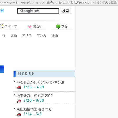
ジャーやアート、テレビ、ショップ、出会い、転職まで名古屋のイベント情報を幅広く掲載
情報
スポーツ
出会い
季節
花
原画
アリス
マンガ
漫画
PICK UP
やなせたかしとアンパンマン展
1/25～3/29
地下迷宮に眠る謎 2020
2/20～8/30
東山動植物園 春まつり
3/14～5/6