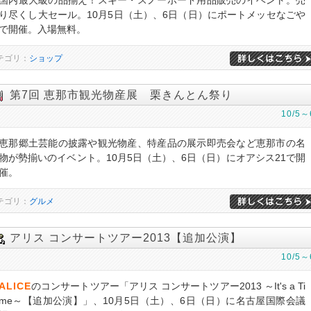
国内最大級の品揃え！スキー・スノーボード用品販売のイベント。売
り尽くし大セール。10月5日（土）、6日（日）にポートメッセなごや
で開催。入場無料。
テゴリ：
ショップ
第7回 恵那市観光物産展 栗きんとん祭り
10/5～
恵那郷土芸能の披露や観光物産、特産品の展示即売会など恵那市の名
物が勢揃いのイベント。10月5日（土）、6日（日）にオアシス21で開
催。
テゴリ：
グルメ
アリス コンサートツアー2013【追加公演】
10/5～
ALICE
のコンサートツアー「アリス コンサートツアー2013 ～It's a Ti
me～【追加公演】」、10月5日（土）、6日（日）に名古屋国際会議