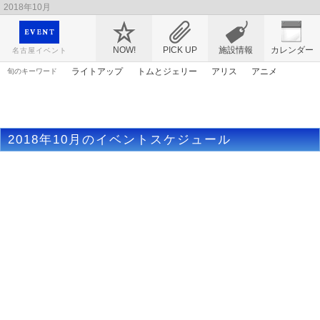
2018年10月
映画や音楽コンサート、レジャーやアート、テレビ、ショップ、出会い、転職まで名古
屋のイベント情報を幅広く掲載
NOW!
PICK UP
施設情報
カレンダー
名古屋イベント
ライトアップ
トムとジェリー
アリス
アニメ
旬のキーワード
エヴァンゲリオン
漫画
マンガ
原画
ゴールデンウィーク
春まつり
謎解き
ママ
花
アンパンマン
2018年10月のイベントスケジュール