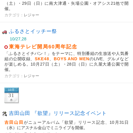
（土）・29日（日）に南大津通・矢場公園・オアシス21他で開
催。
カテゴリ：
レジャー
ふるさとイッチー祭
10/27,28
東海テレビ開局60周年記念
「ふるさとイチバン！」をテーマに、特別番組の生放送や人気番
組の公開収録、
SKE48
、
BOYS AND MEN
のLIVE、グルメなど
が楽しめる。10月27日（土）・28日（日）に久屋大通公園で開
催。
カテゴリ：
レジャー
10月
31
水
吉田山田 『欲望』リリース記念イベント
吉田山田
がニューアルバム「欲望」リリース記念、10月31日
（水）にアスナル金山でミニライブを開催。