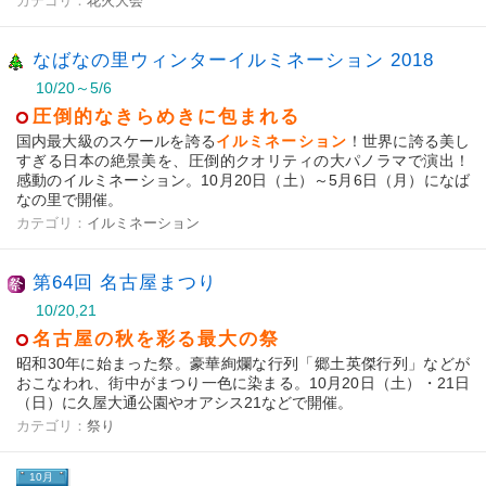
カテゴリ：
花火大会
なばなの里ウィンターイルミネーション 2018
10/20～5/6
圧倒的なきらめきに包まれる
国内最大級のスケールを誇る
イルミネーション
！世界に誇る美し
すぎる日本の絶景美を、圧倒的クオリティの大パノラマで演出！
感動のイルミネーション。10月20日（土）～5月6日（月）になば
なの里で開催。
カテゴリ：
イルミネーション
第64回 名古屋まつり
10/20,21
名古屋の秋を彩る最大の祭
昭和30年に始まった祭。豪華絢爛な行列「郷土英傑行列」などが
おこなわれ、街中がまつり一色に染まる。10月20日（土）・21日
（日）に久屋大通公園やオアシス21などで開催。
カテゴリ：
祭り
10月