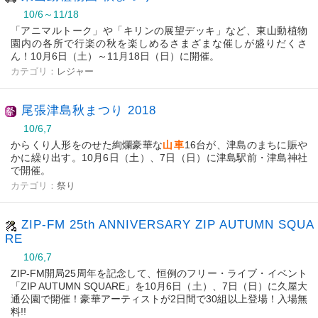
10/6～11/18
「アニマルトーク」や「キリンの展望デッキ」など、東山動植物
園内の各所で行楽の秋を楽しめるさまざまな催しが盛りだくさ
ん！10月6日（土）～11月18日（日）に開催。
カテゴリ：
レジャー
尾張津島秋まつり 2018
10/6,7
からくり人形をのせた絢爛豪華な
山車
16台が、津島のまちに賑や
かに繰り出す。10月6日（土）、7日（日）に津島駅前・津島神社
で開催。
カテゴリ：
祭り
ZIP-FM 25th ANNIVERSARY ZIP AUTUMN SQUA
RE
10/6,7
ZIP-FM開局25周年を記念して、恒例のフリー・ライブ・イベント
「ZIP AUTUMN SQUARE」を10月6日（土）、7日（日）に久屋大
通公園で開催！豪華アーティストが2日間で30組以上登場！入場無
料!!