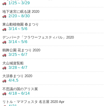
1/25～3/29
地下迷宮に眠る謎 2020
2/20～8/30
東山動植物園 春まつり
3/14～5/6
デンパーク「フラワーフェスティバル」2020
3/14～5/6
鶴舞公園 花まつり 2020
3/25～6/7
犬山城遊覧船
3/28～4/7
大須春まつり 2020
4/4,5
不思議の国のアリス展
4/18～6/14
リトル・ママフェスタ 名古屋 2020 Apr