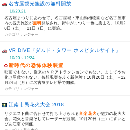
名古屋観光施設の無料開放
10/20,21
名古屋まつりにあわせて、名古屋城・東山動植物園など名古屋市
内の観光施設が
無料
開放され、街中がまつり一色に染まる。10月2
0日（土）・21日（日）に実施。
カテゴリ：
レジャー
VR DIVE『ダムド・タワー ホスピタルサイト』
10/20～12/24
新時代の恐怖体験装置
映画でもない、従来のＶＲアトラクションでもない、ましてやお
化け屋敷でもない、仮想現実を歩く新体験！10月20日（土）～12
月24日（月）に名古屋テレビ塔で開催。
カテゴリ：
レジャー
江南市民花火大会 2018
リクエスト曲に合わせて打ち上げられる
音楽花火
が魅力の花火大
会。花火と音楽そしてレーザーが競演。10月20日（土）にすいと
ぴあ江南で開催。