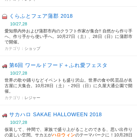
くらふとフェア蒲郡 2018
10/27,28
愛知県内外および蒲郡市内のクラフト作家が集合!! 自然から作り手
へ、作り手から使い手へ。10月27日（土）、28日（日）に蒲郡市
で開催。
カテゴリ：
ショップ
第6回 ワールドフード＋ふれ愛フェスタ
10/27,28
世界の歌や踊りなどイベントも盛り沢山。世界の食や民芸品が名
古屋に大集合。10月28日（土）・29日（日）に久屋大通公園で開
催。
カテゴリ：
レジャー
サカハロ SAKAE HALLOWEEN 2018
10/27,28
仮装して、仲間で、家族で盛り上がることのできる、思い出作り
の楽しい空間。サカエが
ハロウィン
のテーマパークに！10月28日