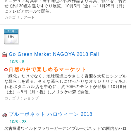
ミニチュア写真家・田中達也の代表作品より写真、作品を、合わ
せて約130点を選りすぐり展覧。10月5日（金）～11月25日（日）
にテレピアホールで開催。
カテゴリ：
アート
10月
06
土
Go Green Market NAGOYA 2018 Fall
10/6～8
自然の中で楽しめるマーケット
「緑化」だけでなく、地球環境にやさしく資源を大切にシンプル
な暮らしを送る、そんな暮らしにぴったりなオリジナリティあふ
れるボタニカル店を中心に、約70軒のテントが登場！10月6日
（土）～8日（月・祝）にノリタケの森で開催。
カテゴリ：
ショップ
ブルーボネット ハロウィーン 2018
10/6～28
名古屋港ワイルドフラワーガーデン“ブルーボネット”の園内がハロ