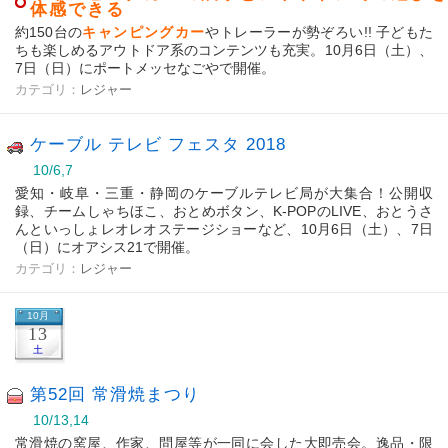
体感できる
約150台の
キャンピングカー
やトレーラーが勢ぞろい!! 子どもた
ちも楽しめるアウトドア系のコンテンツも充実。10月6日（土）、
7日（日）にポートメッセなごやで開催。
カテゴリ：
レジャー
ケーブル テレビ フェスタ 2018
10/6,7
愛知・岐阜・三重・静岡のケーブルテレビ局が大集合！公開収
録、チームしゃちほこ、おとめボタン、K-POPのLIVE、おとうさ
んといっしょレオレオステージショーなど、10月6日（土）、7日
（日）にオアシス21で開催。
カテゴリ：
レジャー
10月
13
土
第52回 常滑焼まつり
10/13,14
常滑焼の窯屋、作家、問屋等が一同に会した大即売会。逸品・限