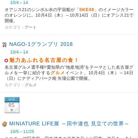
10/4～14
オアシス21のシンボル水の宇宙船が「
SKE48
」のイメージカラー
のオレンジに。10月4日（木）～10月14日（日）にオアシス21で
開催。
カテゴリ：
アート
NAGO-1グランプリ 2018
10/4～14
魅力あふれる名古屋の食！
名古屋グルメ選手権!!愛知県の“地産地消”をテーマとした名古屋グ
ルメを一挙に紹介する
グルメ
イベント。10月4日（木）～14日
（日）にナディアパーク南 矢場公園で開催。
カテゴリ：
グルメ
10月
05
金
MINIATURE LIFE展 ～田中達也 見立ての世界～
10/5～11/25