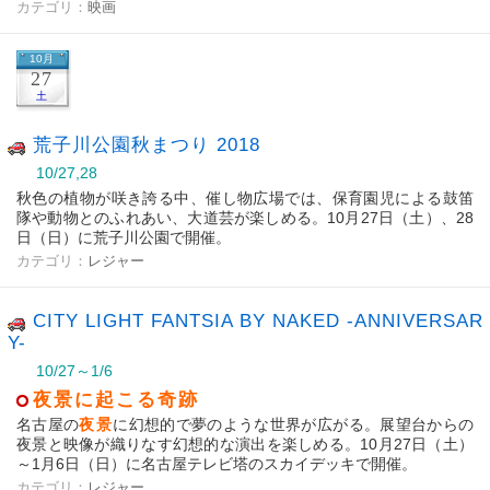
カテゴリ：
映画
10月
27
土
荒子川公園秋まつり 2018
10/27,28
秋色の植物が咲き誇る中、催し物広場では、保育園児による鼓笛
隊や動物とのふれあい、大道芸が楽しめる。10月27日（土）、28
日（日）に荒子川公園で開催。
カテゴリ：
レジャー
CITY LIGHT FANTSIA BY NAKED -ANNIVERSAR
Y-
10/27～1/6
夜景に起こる奇跡
名古屋の
夜景
に幻想的で夢のような世界が広がる。展望台からの
夜景と映像が織りなす幻想的な演出を楽しめる。10月27日（土）
～1月6日（日）に名古屋テレビ塔のスカイデッキで開催。
カテゴリ：
レジャー