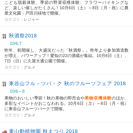
こども脱穀体験、季節の野菜収穫体験、フラワーバイキングな
ど、楽しい催しがたくさん！10月6日（土）～8日（月・祝）に農
業文化園・戸田川緑地で開催。
カテゴリ：
レジャー
秋酒祭2018
10/6,7
昨年、初開催し、大盛況だった「秋酒祭」。昨年より参加酒造数
が増え、パワーアップ！愛知の22の酒蔵が集結。10月6日（土）、
7日（日）に久屋大通公園で開催。
カテゴリ：
グルメ
東谷山フル－ツパ－ク 秋のフルーツフェア 2018
10/6～8
果物のおいしい季節！秋の果物の即売会や
果物収穫体験
のほか、
多彩なイベントがおこなわれる。10月6日（土）～8日（月・祝）
に東谷山フルーツパークで開催。
カテゴリ：
グルメ
東山動植物園 秋まつり 2018