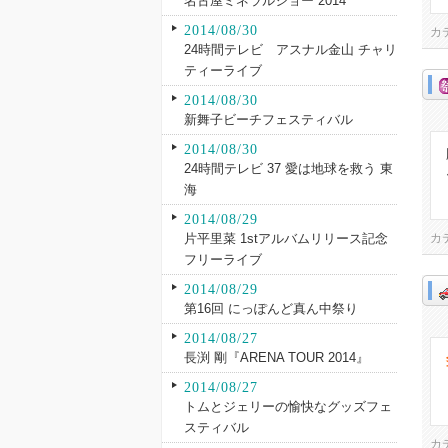
名古屋ミネラルショー 2014
2014/08/30
カ
24時間テレビ アスナル金山 チャリ
ティーライブ
2014/08/30
新舞子ビーチフェスティバル
2014/08/30
24時間テレビ 37 愛は地球を救う 東
海
2014/08/29
片平里菜 1stアルバムリリース記念
カ
フリーライブ
2014/08/29
第16回 にっぽんど真ん中祭り
2014/08/27
長渕 剛『ARENA TOUR 2014』
2014/08/27
トムとジェリーの愉快なグッズフェ
スティバル
カ