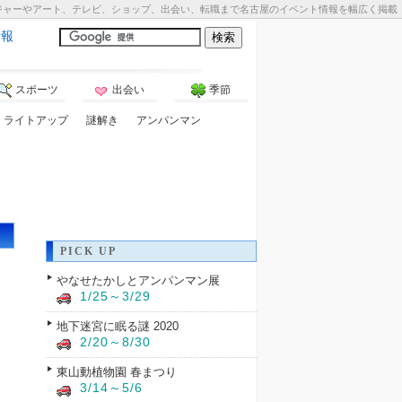
ジャーやアート、テレビ、ショップ、出会い、転職まで名古屋のイベント情報を幅広く掲載
情報
スポーツ
出会い
季節
ライトアップ
謎解き
アンパンマン
PICK UP
やなせたかしとアンパンマン展
1/25～3/29
地下迷宮に眠る謎 2020
2/20～8/30
東山動植物園 春まつり
3/14～5/6