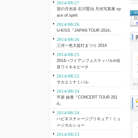
2014/08/27
宙の月光浴 石川賢治 月光写真展 sp
8
ace of spirit
0
2014/08/26
U-KISS『JAPAN TOUR 2014』
2014/08/26
三河一色大提灯まつり 2014
2014/08/25
2014ハワイアンフェスティバルin吉
良ワイキキビーチ
2014/08/25
サカエミナミバル
カ
2014/08/24
平原 綾香『CONCERT TOUR 201
4』
2014/08/24
ハピネスチャージプリキュア！ミュ
ージカルショー
2014/08/23