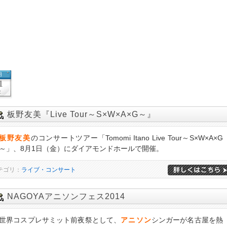
月
1
金
板野友美『Live Tour～S×W×A×G～』
板野友美
のコンサートツアー「Tomomi Itano Live Tour～S×W×A×G
～」、8月1日（金）にダイアモンドホールで開催。
テゴリ：
ライブ・コンサート
NAGOYAアニソンフェス2014
世界コスプレサミット前夜祭として、
アニソン
シンガーが名古屋を熱