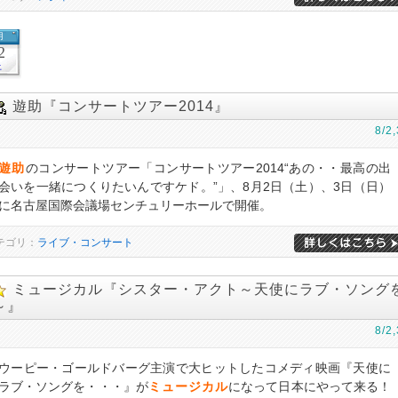
月
2
土
遊助『コンサートツアー2014』
8/2,
遊助
のコンサートツアー「コンサートツアー2014“あの・・最高の出
会いを一緒につくりたいんですケド。”」、8月2日（土）、3日（日）
に名古屋国際会議場センチュリーホールで開催。
テゴリ：
ライブ・コンサート
ミュージカル『シスター・アクト～天使にラブ・ソング
～』
8/2,
ウーピー・ゴールドバーグ主演で大ヒットしたコメディ映画『天使に
ラブ・ソングを・・・』が
ミュージカル
になって日本にやって来る！