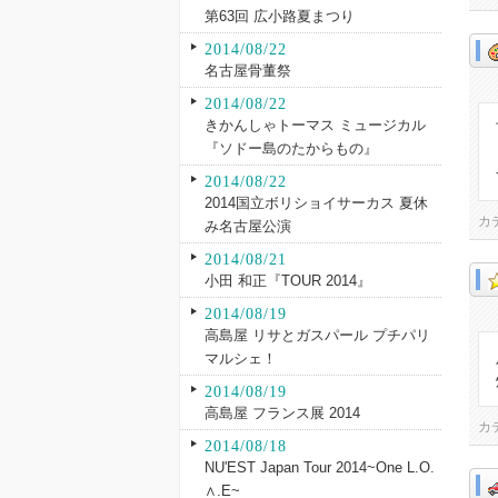
第63回 広小路夏まつり
2014/08/22
名古屋骨董祭
2014/08/22
きかんしゃトーマス ミュージカル
『ソドー島のたからもの』
2014/08/22
2014国立ボリショイサーカス 夏休
カ
み名古屋公演
2014/08/21
小田 和正『TOUR 2014』
2014/08/19
高島屋 リサとガスパール プチパリ
マルシェ！
2014/08/19
高島屋 フランス展 2014
カ
2014/08/18
NU'EST Japan Tour 2014~One L.O.
∧.E~