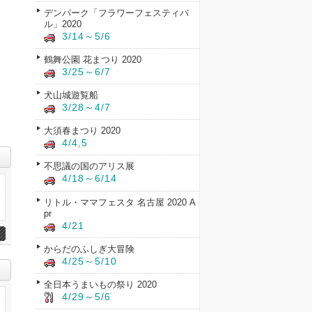
デンパーク「フラワーフェスティバ
ル」2020
3/14～5/6
鶴舞公園 花まつり 2020
3/25～6/7
犬山城遊覧船
3/28～4/7
大須春まつり 2020
4/4,5
不思議の国のアリス展
4/18～6/14
リトル・ママフェスタ 名古屋 2020 A
pr
4/21
からだのふしぎ大冒険
4/25～5/10
全日本うまいもの祭り 2020
4/29～5/6