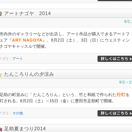
アートナゴヤ 2014
8/2,
市内外のギャラリーなどが出店し、アート作品が購入できるアートフ
ェア『
ART NAGOYA
』。8月2日（土）、3日（日）にウェスティン
ナゴヤキャッスルで開催。
テゴリ：
アート
たんころりんの夕涼み
8/2～1
足助の町並みに「たんころりん」という、竹と和紙で作られた
行灯
を
灯される。8月2日（土）～15日（金）に豊田市足助町で開催。
テゴリ：
その他
足助夏まつり2014