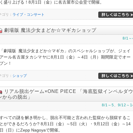
く盛り上げる！8月1日（金）に名古屋市公会堂で開催。
テゴリ：
ライブ・コンサート
劇場版 魔法少女まどか☆マギカショップ
8/1～
「劇場版 魔法少女まどか☆マギカ」のスペシャルショップが、ジェイ
アール名古屋タカシマヤに8月1日（金）～4日（月）期間限定でオー
プン！
テゴリ：
ショップ
リアル脱出ゲーム×ONE PIECE 「海底監獄インペルダ
ンからの脱出」
8/1～5、9/12～1
すべての謎を解き明かし、脱出不可能と言われた監獄から脱獄するこ
とができるだろうか? 8月1日（金）～5日（火）・9月12日（金）～14
日（日）にZepp Nagoyaで開催。