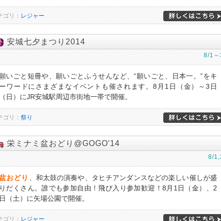
テゴリ：
レジャー
安城七夕まつり2014
8/1～
願いごと短冊や、願いごとふうせんなど、“願いごと、日本一。”をキ
ーワードにさまざまなイベントも催されます。8月1日（金）～3日
（日）にJR安城駅周辺市街地一帯で開催。
テゴリ：
祭り
栄ミナミ盆おどり@GOGO′14
8/1,
盆おどり
、和太鼓の演奏や、タヒチアンダンスなどの楽しい催しが盛
りだくさん。誰でも参加自由！飛び入り参加歓迎！8月1日（金）、2
日（土）に矢場公園で開催。
テゴリ：
レジャー