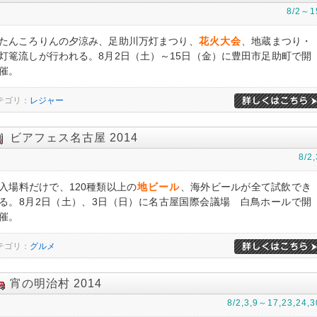
8/2～1
たんころりんの夕涼み、足助川万灯まつり、
花火大会
、地蔵まつり・
灯篭流しが行われる。8月2日（土）～15日（金）に豊田市足助町で開
催。
テゴリ：
レジャー
ビアフェス名古屋 2014
8/2,
入場料だけで、120種類以上の
地ビール
、海外ビールが全て試飲でき
る。8月2日（土）、3日（日）に名古屋国際会議場 白鳥ホールで開
催。
テゴリ：
グルメ
宵の明治村 2014
8/2,3,9～17,23,24,3