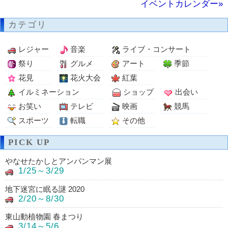
イベントカレンダー»
カテゴリ
レジャー
音楽
ライブ・コンサート
祭り
グルメ
アート
季節
花見
花火大会
紅葉
イルミネーション
ショップ
出会い
お笑い
テレビ
映画
競馬
スポーツ
転職
その他
PICK UP
やなせたかしとアンパンマン展
1/25～3/29
地下迷宮に眠る謎 2020
2/20～8/30
東山動植物園 春まつり
3/14～5/6