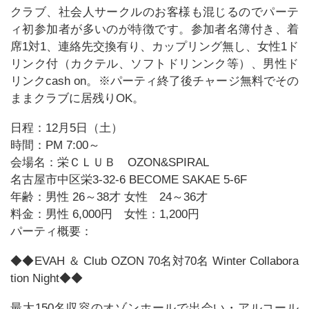
クラブ、社会人サークルのお客様も混じるのでパーテ
ィ初参加者が多いのが特徴です。参加者名簿付き、着
席1対1、連絡先交換有り、カップリング無し、女性1ド
リンク付（カクテル、ソフトドリンンク等）、男性ド
リンクcash on。※パーティ終了後チャージ無料でその
ままクラブに居残りOK。
日程：12月5日（土）
時間：PM 7:00～
会場名：栄ＣＬＵＢ OZON&SPIRAL
名古屋市中区栄3-32-6 BECOME SAKAE 5-6F
年齢：男性 26～38才 女性 24～36才
料金：男性 6,000円 女性：1,200円
パーティ概要：
◆◆EVAH ＆ Club OZON 70名対70名 Winter Collabora
tion Night◆◆
最大150名収容のオゾンホールで出会い・アルコール