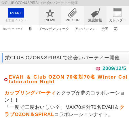
栄CLUB OZON&SPIRALで出会いパーティー開催
映画や音楽コンサート、レジャーやアート、テレビ、ショップ、出会い、転職まで名古
屋のイベント情報を幅広く掲載
NOW!
PICK UP
施設情報
カレンダー
名古屋イベント
桜
ゴールデンウィーク
アンパンマン
漫画
花
旬のキーワード
マンガ
トムとジェリー
春まつり
アリス
原画
謎解き
エヴァンゲリオン
アニメ
ママ
栄CLUB OZON&SPIRALで出会いパーティー開催
2009/12/5
EVAH ＆ Club OZON 70名対70名 Winter Col
laboration Night
カップリングパーティ
とクラブが夢のコラボレーショ
ン！！
「一度で二度おいしい？」MAX70名対70名EVAH＆
ク
ラブOZON＆SPIRAL
コラボレーションナイト。