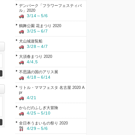
デンパーク「フラワーフェスティバ
ル」2020
3/14～5/6
鶴舞公園 花まつり 2020
3/25～6/7
犬山城遊覧船
3/28～4/7
大須春まつり 2020
4/4,5
不思議の国のアリス展
4/18～6/14
リトル・ママフェスタ 名古屋 2020 A
pr
4/21
からだのふしぎ大冒険
4/25～5/10
全日本うまいもの祭り 2020
4/29～5/6