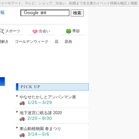
ジャーやアート、テレビ、ショップ、出会い、転職まで名古屋のイベント情報を幅広く掲載
情報
スポーツ
出会い
季節
謎解き
ゴールデンウィーク
花
原画
PICK UP
やなせたかしとアンパンマン展
1/25～3/29
地下迷宮に眠る謎 2020
2/20～8/30
東山動植物園 春まつり
3/14～5/6