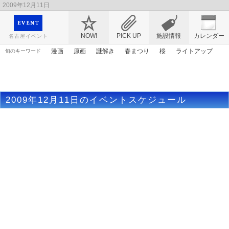
2009年12月11日
映画や音楽コンサート、レジャーやアート、テレビ、ショップ、出会い、転職まで名古
屋のイベント情報を幅広く掲載
NOW!
PICK UP
施設情報
カレンダー
名古屋イベント
漫画
原画
謎解き
春まつり
桜
ライトアップ
旬のキーワード
アンパンマン
マンガ
ママ
ゴールデンウィーク
花
アニメ
アリス
エヴァンゲリオン
2009年12月11日のイベントスケジュール