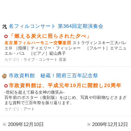
名フィルコンサート 第364回定期演奏会
「燃える炭火に照らされた夕べ」
名古屋フィルハーモニー交響楽団
ストラヴィンスキー三大バレ
エⅢ ［指揮］ティエリー・フィッシャー ［フルート］エマニュ
エル・パユ ［ピアノ］碇山典子
カテゴリ：
ライブ・コンサート
音楽
市政資料館 秘蔵！開府三百年記念祭
市政資料館は、平成元年10月に開館し20周年
-世紀を超えて蘇る女神の微笑み-
百年前のポスター（復刻版）をはじめ、写真や印刷物などさまざ
まな資料で三百年祭を振り返ります。
カテゴリ：
アート
2009年12月10日
2009年12月12日