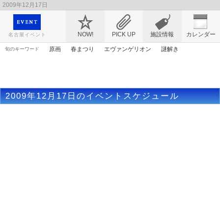
2009年12月17日
映画や音楽コンサート、レジャーやアート、テレビ、ショップ、出会い、転職まで名古
屋のイベント情報を幅広く掲載
NOW!
PICK UP
施設情報
カレンダー
名古屋イベント
原画
春まつり
エヴァンゲリオン
謎解き
旬のキーワード
ライトアップ
ママ
ゴールデンウィーク
アニメ
トムとジェリー
アリス
桜
花
マンガ
アンパンマン
2009年12月17日のイベントスケジュール