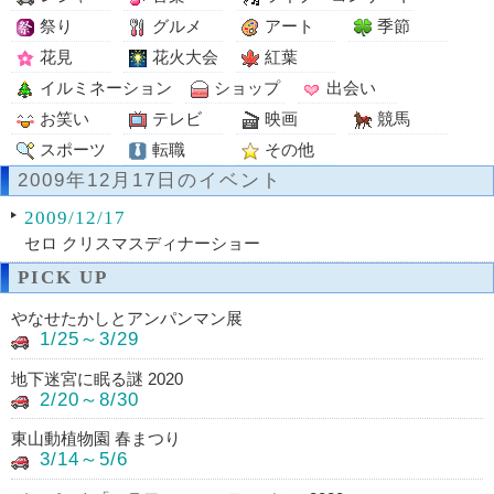
祭り
グルメ
アート
季節
花見
花火大会
紅葉
イルミネーション
ショップ
出会い
お笑い
テレビ
映画
競馬
スポーツ
転職
その他
2009年12月17日のイベント
2009/12/17
セロ クリスマスディナーショー
PICK UP
やなせたかしとアンパンマン展
1/25～3/29
地下迷宮に眠る謎 2020
2/20～8/30
東山動植物園 春まつり
3/14～5/6