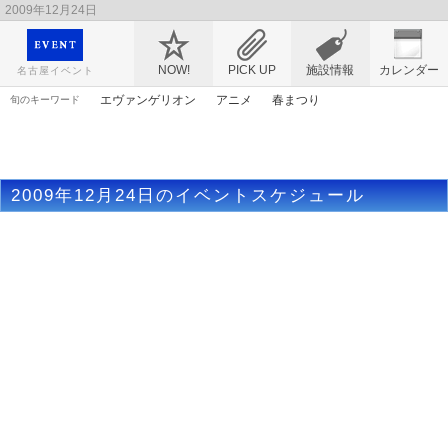
2009年12月24日
映画や音楽コンサート、レジャーやアート、テレビ、ショップ、出会い、転職まで名古
屋のイベント情報を幅広く掲載
NOW!
PICK UP
施設情報
カレンダー
名古屋イベント
エヴァンゲリオン
アニメ
春まつり
旬のキーワード
ゴールデンウィーク
花
トムとジェリー
原画
マンガ
謎解き
漫画
アリス
アンパンマン
桜
ママ
2009年12月24日のイベントスケジュール