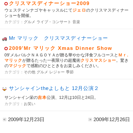
クリスマスディナーショー2009
ウェスティンナゴヤキャッスルにて
ジェロ
のクリスマスディナー
ショーを開催。
カテゴリ：
グルメ
ライブ・コンサート
音楽
Mr マリック クリスマスディナーショー
2009'Mr マリック Xmas Dinner Show
09'メルパルクＮＡＧＯＹＡが贈る華やかな洋食フルコースと
Ｍｒ.
マリック
が贈るたった一夜限りの超魔術
クリスマスショー
。驚き
の
マジック
で感動のひとときをお楽しみください。
カテゴリ：
その他
グルメ
レジャー
季節
サンシャインtheよしもと 12月公演２
サンシャイン栄の
吉本
公演、12月は10日と24日。
カテゴリ：
お笑い
2009年12月23日
2009年12月26日