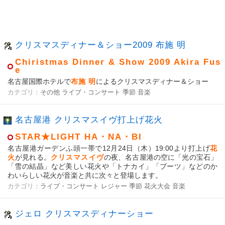
クリスマスディナー＆ショー2009 布施 明
Chiristmas Dinner & Show 2009 Akira Fus
e
名古屋国際ホテルで
布施 明
によるクリスマスディナー＆ショー
カテゴリ：
その他
ライブ・コンサート
季節
音楽
名古屋港 クリスマスイヴ打上げ花火
STAR★LIGHT HA・NA・BI
名古屋港ガーデンふ頭一帯で12月24日（木）19:00より打上げ
花
火
が見れる。
クリスマスイヴ
の夜、名古屋港の空に「光の宝石」
「雪の結晶」など美しい花火や「トナカイ」「ブーツ」などのか
わいらしい花火が音楽と共に次々と登場します。
カテゴリ：
ライブ・コンサート
レジャー
季節
花火大会
音楽
ジェロ クリスマスディナーショー