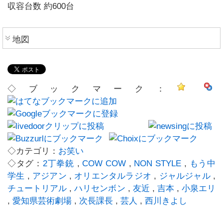
収容台数 約600台
地図
◇ブックマーク：
◇カテゴリ：
お笑い
◇タグ：
2丁拳銃
,
COW COW
,
NON STYLE
,
もう中
学生
,
アジアン
,
オリエンタルラジオ
,
ジャルジャル
,
チュートリアル
,
ハリセンボン
,
友近
,
吉本
,
小泉エリ
,
愛知県芸術劇場
,
次長課長
,
芸人
,
西川きよし