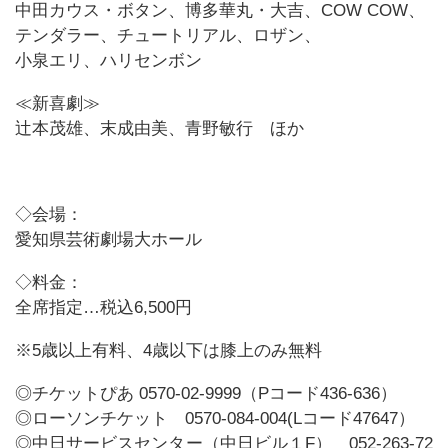
中田カウス・ボタン、博多華丸・大吉、COW COW、
テンダラー、チュートリアル、ロザン、
小泉エリ、ハリセンボン
≪新喜劇≫
辻本茂雄、末成由美、青野敏行 ほか
◇会場：
愛知県芸術劇場大ホール
◇料金：
全席指定…税込6,500円
※5歳以上有料、4歳以下は膝上のみ無料
◎チケットぴあ 0570-02-9999（Pコード436-636）
◎ローソンチケット 0570-084-004(Lコード47647）
◎中日サービスセンター（中日ビル１F） 052-263-72