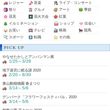
レジャー
音楽
ライブ・コンサート
祭り
グルメ
アート
季節
花見
花火大会
紅葉
イルミネーション
ショップ
出会い
お笑い
テレビ
映画
競馬
スポーツ
転職
その他
PICK UP
やなせたかしとアンパンマン展
1/25～3/29
地下迷宮に眠る謎 2020
2/20～8/30
東山動植物園 春まつり
3/14～5/6
デンパーク「フラワーフェスティバル」2020
3/14～5/6