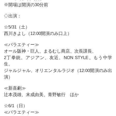
※開場は開演の30分前
◇出演：
☆5/31（土）
西川きよし（12:00開演のみ口上）
≪バラエティー≫
オール阪神・巨人、まるむし商店、次長課長、
2丁拳銃、アジアン、友近、NON STYLE、もう中学
生、
ジャルジャル、オリエンタルラジオ（12:00開演のみ出
演）
≪新喜劇≫
辻本茂雄、末成由美、青野敏行 ほか
☆6/1（日）
≪バラエティー≫