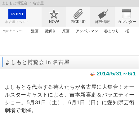
よしもと博覧会 in 名古屋
映画や音楽コンサート、レジャーやアート、テレビ、ショップ、出会い、転職まで名古
屋のイベント情報を幅広く掲載
NOW!
PICK UP
施設情報
カレンダー
名古屋イベント
漫画
謎解き
原画
アンパンマン
春まつり
桜
旬のキーワード
ゴールデンウィーク
マンガ
花
エヴァンゲリオン
ママ
トムとジェリー
アニメ
ライトアップ
よしもと博覧会 in 名古屋
2014/5/31～6/1
よしもとを代表する芸人たちが名古屋に大集合！オー
ルスターキャストによる、吉本新喜劇＆バラエティー
ショー。5月31日（土）、6月1日（日）に愛知県芸術
劇場で開催。