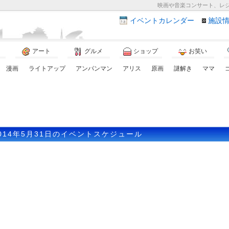
映画や音楽コンサート、レ
イベント
カレンダー
施設
アート
グルメ
ショップ
お笑い
漫画
ライトアップ
アンパンマン
アリス
原画
謎解き
ママ
014年5月31日のイベントスケジュール