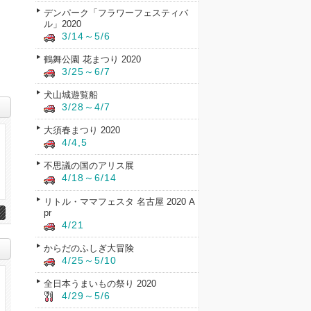
デンパーク「フラワーフェスティバ
ル」2020
3/14～5/6
鶴舞公園 花まつり 2020
3/25～6/7
犬山城遊覧船
3/28～4/7
大須春まつり 2020
4/4,5
不思議の国のアリス展
4/18～6/14
リトル・ママフェスタ 名古屋 2020 A
pr
4/21
からだのふしぎ大冒険
4/25～5/10
全日本うまいもの祭り 2020
4/29～5/6