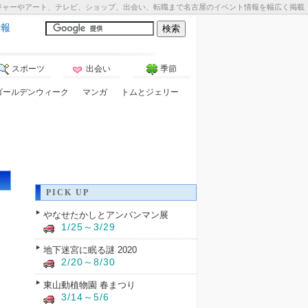
ジャーやアート、テレビ、ショップ、出会い、転職まで名古屋のイベント情報を幅広く掲載
情報
スポーツ
出会い
季節
ゴールデンウィーク
マンガ
トムとジェリー
PICK UP
やなせたかしとアンパンマン展
1/25～3/29
地下迷宮に眠る謎 2020
2/20～8/30
東山動植物園 春まつり
3/14～5/6