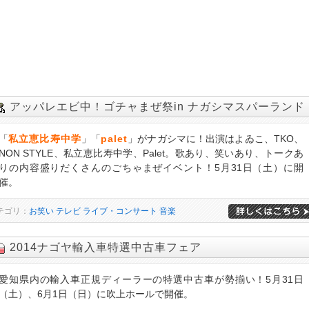
アッパレエビ中！ゴチャまぜ祭in ナガシマスパーランド
「
私立恵比寿中学
」「
palet
」がナガシマに！出演はよゐこ、TKO、
NON STYLE、私立恵比寿中学、Palet。歌あり、笑いあり、トークあ
りの内容盛りだくさんのごちゃまぜイベント！5月31日（土）に開
催。
テゴリ：
お笑い
テレビ
ライブ・コンサート
音楽
2014ナゴヤ輸入車特選中古車フェア
愛知県内の輸入車正規ディーラーの特選中古車が勢揃い！5月31日
（土）、6月1日（日）に吹上ホールで開催。