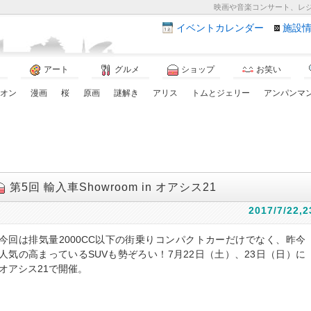
映画や音楽コンサート、レ
イベント
カレンダー
施設
アート
グルメ
ショップ
お笑い
オン
漫画
桜
原画
謎解き
アリス
トムとジェリー
アンパンマ
第5回 輸入車Showroom in オアシス21
2017/7/22,2
今回は排気量2000CC以下の街乗りコンパクトカーだけでなく、昨今
人気の高まっているSUVも勢ぞろい！7月22日（土）、23日（日）に
オアシス21で開催。