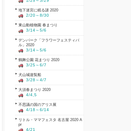
1/25～3/29
地下迷宮に眠る謎 2020
2/20～8/30
東山動植物園 春まつり
3/14～5/6
デンパーク「フラワーフェスティバ
ル」2020
3/14～5/6
鶴舞公園 花まつり 2020
3/25～6/7
犬山城遊覧船
3/28～4/7
大須春まつり 2020
4/4,5
不思議の国のアリス展
4/18～6/14
リトル・ママフェスタ 名古屋 2020 A
pr
4/21