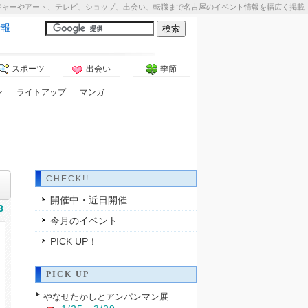
ジャーやアート、テレビ、ショップ、出会い、転職まで名古屋のイベント情報を幅広く掲載
情報
スポーツ
出会い
季節
ン
ライトアップ
マンガ
CHECK!!
開催中・近日開催
3
今月のイベント
PICK UP！
PICK UP
やなせたかしとアンパンマン展