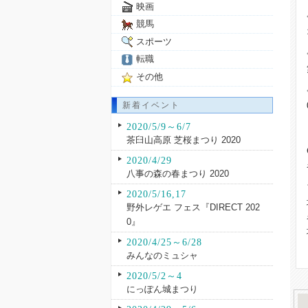
映画
競馬
スポーツ
転職
その他
新着イベント
2020/5/9～6/7
茶臼山高原 芝桜まつり 2020
2020/4/29
八事の森の春まつり 2020
2020/5/16,17
野外レゲエ フェス『DIRECT 202
0』
2020/4/25～6/28
みんなのミュシャ
2020/5/2～4
にっぽん城まつり