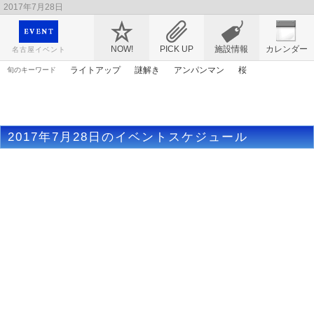
2017年7月28日
映画や音楽コンサート、レジャーやアート、テレビ、ショップ、出会い、転職まで名古
屋のイベント情報を幅広く掲載
NOW!
PICK UP
施設情報
カレンダー
名古屋イベント
ライトアップ
謎解き
アンパンマン
桜
旬のキーワード
エヴァンゲリオン
ゴールデンウィーク
ママ
花
アニメ
原画
マンガ
アリス
トムとジェリー
漫画
2017年7月28日のイベントスケジュール