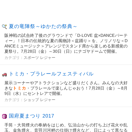
夏の竜陣祭～ゆかたの祭典～
阪神戦の試合終了後のグラウンドで「D-LOVE 盆×DANCEパーテ
ィー」！日本の伝統的な夏の風物詩＜盆踊り＞を、ノリノリな＜D
ANCEミュージック＞アレンジでスタンド席から楽しめる新感覚の
夏祭り。7月28日（金）～30日（日）にナゴヤドームで開催。
カテゴリ：
スポーツ
レジャー
トミカ・プラレールフェスティバル
展示コーナーやアトラクションなど盛りだくさん。みんなの大好
きな
トミカ
・プラレールで楽しんじゃおう！7月28日（金）～8月
9日（水）にセントレアで開催。
カテゴリ：
ショップ
レジャー
国府夏まつり 2017
手筒・大筒煙火の奉納をはじめ、弘法山からの打ち上げ花火や乱
玉、金魚煙火、音羽川河畔の仕掛け煙火など、日によって異なる