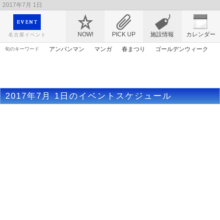
2017年7月 1日
映画や音楽コンサート、レジャーやアート、テレビ、ショップ、出会い、転職まで名古
屋のイベント情報を幅広く掲載
NOW!
PICK UP
施設情報
カレンダー
名古屋イベント
アンパンマン
マンガ
春まつり
ゴールデンウィーク
旬のキーワード
エヴァンゲリオン
ママ
アリス
トムとジェリー
原画
桜
花
謎解き
ライトアップ
アニメ
2017年7月 1日のイベントスケジュール