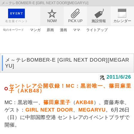
メ～テレBOMBER-E [GIRL NEXT DOOR][MEGARYU]
映画や音楽コンサート、レジャーやアート、テレビ、ショップ、出会い、転職まで名古
屋のイベント情報を幅広く掲載
NOW!
PICK UP
施設情報
カレンダー
名古屋イベント
マンガ
原画
漫画
ママ
ライトアップ
旬のキーワード
ゴールデンウィーク
春まつり
謎解き
アリス
エヴァンゲリオン
桜
アンパンマン
花
アニメ
メ～テレBOMBER-E [GIRL NEXT DOOR][MEGAR
YU]
2011/6/26
セントレア公開収録！MC：黒岩唯一、篠田麻里
子（AKB48）
MC：黒岩唯一、
篠田麻里子
（
AKB48
）、齋藤寿幸、
ゲスト：
GIRL NEXT DOOR
、
MEGARYU
。6月26日
（日）に中部国際空港 セントレアのイベントプラザで
開催。