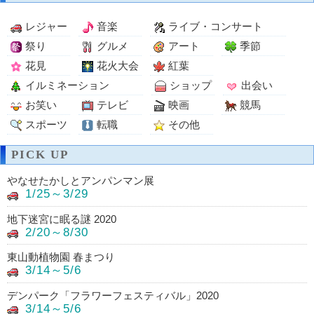
レジャー
音楽
ライブ・コンサート
祭り
グルメ
アート
季節
花見
花火大会
紅葉
イルミネーション
ショップ
出会い
お笑い
テレビ
映画
競馬
スポーツ
転職
その他
PICK UP
やなせたかしとアンパンマン展
1/25～3/29
地下迷宮に眠る謎 2020
2/20～8/30
東山動植物園 春まつり
3/14～5/6
デンパーク「フラワーフェスティバル」2020
3/14～5/6