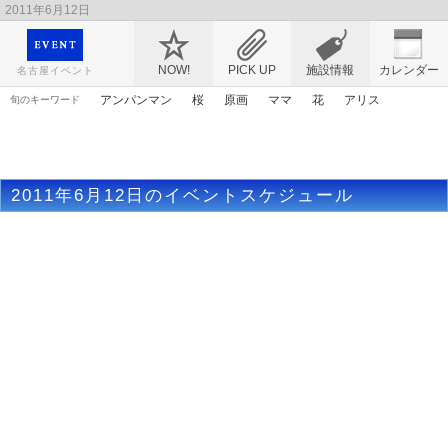
2011年6月12日
映画や音楽コンサート、レジャーやアート、テレビ、ショップ、出会い、転職まで名古
屋のイベント情報を幅広く掲載
NOW!
PICK UP
施設情報
カレンダー
名古屋イベント
アンパンマン
桜
原画
ママ
花
アリス
旬のキーワード
エヴァンゲリオン
謎解き
アニメ
漫画
マンガ
春まつり
ライトアップ
ゴールデンウィーク
2011年6月12日のイベントスケジュール