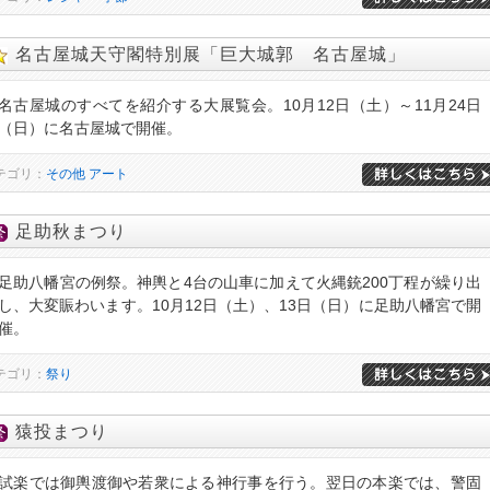
名古屋城天守閣特別展「巨大城郭 名古屋城」
名古屋城のすべてを紹介する大展覧会。10月12日（土）～11月24日
（日）に名古屋城で開催。
テゴリ：
その他
アート
足助秋まつり
足助八幡宮の例祭。神輿と4台の山車に加えて火縄銃200丁程が繰り出
し、大変賑わいます。10月12日（土）、13日（日）に足助八幡宮で開
催。
テゴリ：
祭り
猿投まつり
試楽では御輿渡御や若衆による神行事を行う。翌日の本楽では、警固