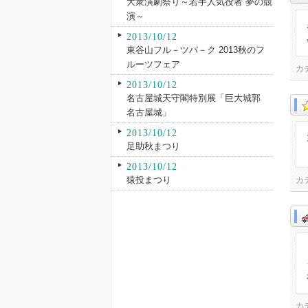
大衆演劇祭り～若手人気役者 夢の競
演～
2013/10/12
東谷山フル－ツパ－ク 2013秋のフ
ルーツフェア
カ
2013/10/12
名古屋城天守閣特別展「巨大城郭
名古屋城」
2013/10/12
足助秋まつり
2013/10/12
猿投まつり
カ
カ