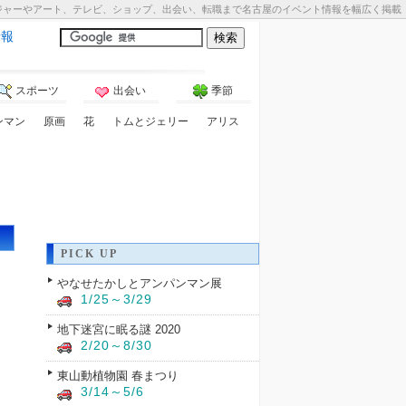
ジャーやアート、テレビ、ショップ、出会い、転職まで名古屋のイベント情報を幅広く掲載
情報
スポーツ
出会い
季節
ンマン
原画
花
トムとジェリー
アリス
PICK UP
やなせたかしとアンパンマン展
1/25～3/29
地下迷宮に眠る謎 2020
2/20～8/30
東山動植物園 春まつり
3/14～5/6