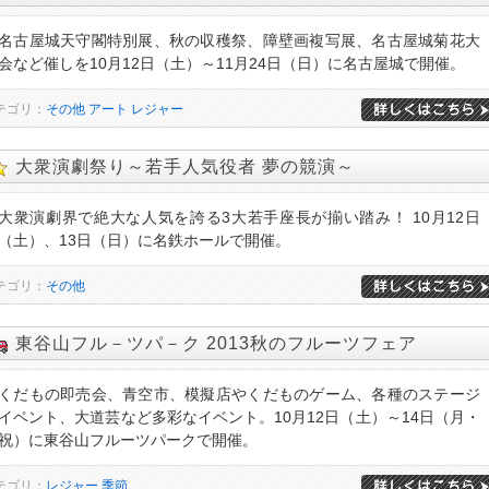
名古屋城天守閣特別展、秋の収穫祭、障壁画複写展、名古屋城菊花大
会など催しを10月12日（土）～11月24日（日）に名古屋城で開催。
テゴリ：
その他
アート
レジャー
大衆演劇祭り～若手人気役者 夢の競演～
大衆演劇界で絶大な人気を誇る3大若手座長が揃い踏み！ 10月12日
（土）、13日（日）に名鉄ホールで開催。
テゴリ：
その他
東谷山フル－ツパ－ク 2013秋のフルーツフェア
くだもの即売会、青空市、模擬店やくだものゲーム、各種のステージ
イベント、大道芸など多彩なイベント。10月12日（土）～14日（月・
祝）に東谷山フルーツパークで開催。
テゴリ：
レジャー
季節