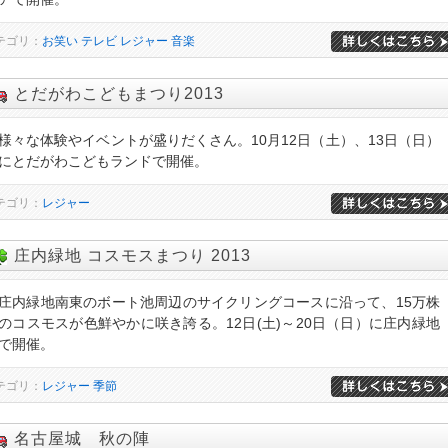
テゴリ：
お笑い
テレビ
レジャー
音楽
とだがわこどもまつり2013
様々な体験やイベントが盛りだくさん。10月12日（土）、13日（日）
にとだがわこどもランドで開催。
テゴリ：
レジャー
庄内緑地 コスモスまつり 2013
庄内緑地南東のボート池周辺のサイクリングコースに沿って、15万株
のコスモスが色鮮やかに咲き誇る。12日(土)～20日（日）に庄内緑地
で開催。
テゴリ：
レジャー
季節
名古屋城 秋の陣