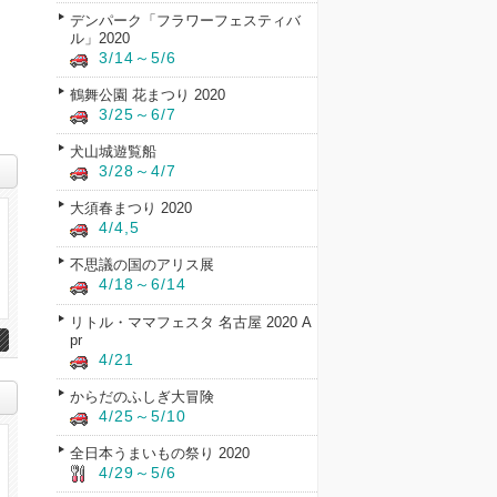
デンパーク「フラワーフェスティバ
ル」2020
3/14～5/6
鶴舞公園 花まつり 2020
3/25～6/7
犬山城遊覧船
3/28～4/7
大須春まつり 2020
4/4,5
不思議の国のアリス展
4/18～6/14
リトル・ママフェスタ 名古屋 2020 A
pr
4/21
からだのふしぎ大冒険
4/25～5/10
全日本うまいもの祭り 2020
4/29～5/6