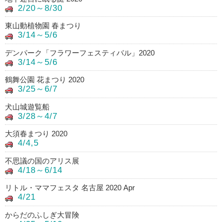
2/20～8/30
東山動植物園 春まつり
3/14～5/6
デンパーク「フラワーフェスティバル」2020
3/14～5/6
鶴舞公園 花まつり 2020
3/25～6/7
犬山城遊覧船
3/28～4/7
大須春まつり 2020
4/4,5
不思議の国のアリス展
4/18～6/14
リトル・ママフェスタ 名古屋 2020 Apr
4/21
からだのふしぎ大冒険