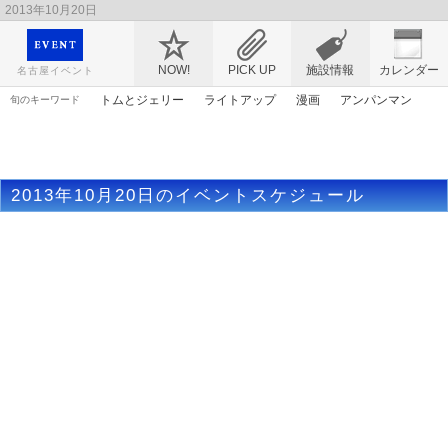
2013年10月20日
映画や音楽コンサート、レジャーやアート、テレビ、ショップ、出会い、転職まで名古
屋のイベント情報を幅広く掲載
NOW!
PICK UP
施設情報
カレンダー
名古屋イベント
トムとジェリー
ライトアップ
漫画
アンパンマン
旬のキーワード
ゴールデンウィーク
アリス
ママ
マンガ
アニメ
桜
春まつり
エヴァンゲリオン
謎解き
原画
2013年10月20日のイベントスケジュール