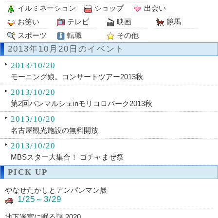
イルミネーション
ショップ
出会い
お笑い
テレビ
映画
競馬
スポーツ
転職
その他
2013年10月20日のイベント
2013/10/20
モーニング娘。コンサートツアー2013秋
2013/10/20
第2回パンマルシェinモリコロパーク2013秋
2013/10/20
名古屋観光施設の無料開放
2013/10/20
MBSスター大集合！ ゴチャまぜ祭
PICK UP
やなせたかしとアンパンマン展
1/25～3/29
地下迷宮に眠る謎 2020