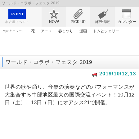
ワールド・コラボ・フェスタ 2019
映画や音楽コンサート、レジャーやアート、テレビ、ショップ、出会い、転職まで名古
屋のイベント情報を幅広く掲載
NOW!
PICK UP
施設情報
カレンダー
名古屋イベント
花
アニメ
春まつり
漫画
トムとジェリー
旬のキーワード
アンパンマン
原画
ライトアップ
謎解き
ゴールデンウィーク
エヴァンゲリオン
桜
ママ
アリス
ワールド・コラボ・フェスタ 2019
2019/10/12,13
世界の歌や踊り、音楽の演奏などのパフォーマンスが
大集合する中部地区最大の国際交流イベント！10月12
日（土）、13日（日）にオアシス21で開催。