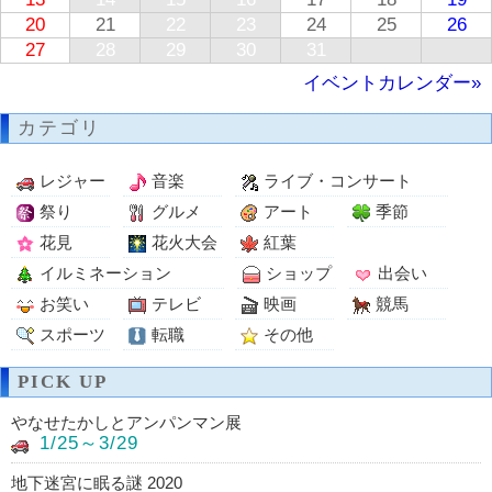
20
21
22
23
24
25
26
27
28
29
30
31
イベントカレンダー»
カテゴリ
レジャー
音楽
ライブ・コンサート
祭り
グルメ
アート
季節
花見
花火大会
紅葉
イルミネーション
ショップ
出会い
お笑い
テレビ
映画
競馬
スポーツ
転職
その他
PICK UP
やなせたかしとアンパンマン展
1/25～3/29
地下迷宮に眠る謎 2020