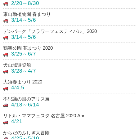
2/20～8/30
東山動植物園 春まつり
3/14～5/6
デンパーク「フラワーフェスティバル」2020
3/14～5/6
鶴舞公園 花まつり 2020
3/25～6/7
犬山城遊覧船
3/28～4/7
大須春まつり 2020
4/4,5
不思議の国のアリス展
4/18～6/14
リトル・ママフェスタ 名古屋 2020 Apr
4/21
からだのふしぎ大冒険
4/25～5/10