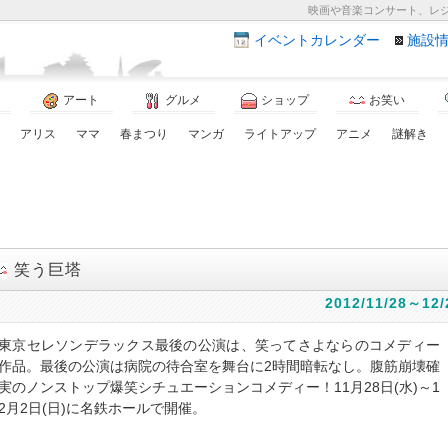
映画や音楽コンサート、レ
イベント
カレンダー
施設
アート
グルメ
ショップ
お笑い
アリス
ママ
春まつり
マンガ
ライトアップ
アニメ
謎解き
笑う巨塔
2012/11/28～12/
東京セレソンデラックス最後の公演は、笑ってさよならのコメディー
作品。最後の公演は病院の待合室を舞台に2時間暗転なし。腹筋崩壊確
実のノンストップ爆笑シチュエーションコメディー！11月28日(水)～1
2月2日(日)に名鉄ホールで開催。