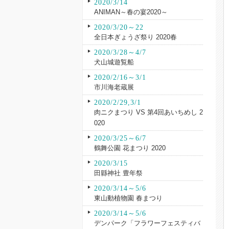
2020/3/14
ANIMAN～春の宴2020～
2020/3/20～22
全日本ぎょうざ祭り 2020春
2020/3/28～4/7
犬山城遊覧船
2020/2/16～3/1
市川海老蔵展
2020/2/29,3/1
肉ニクまつり VS 第4回あいちめし 2
020
2020/3/25～6/7
鶴舞公園 花まつり 2020
2020/3/15
田縣神社 豊年祭
2020/3/14～5/6
東山動植物園 春まつり
2020/3/14～5/6
デンパーク「フラワーフェスティバ