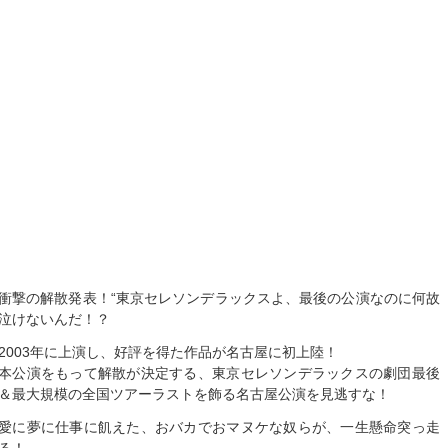
衝撃の解散発表！“東京セレソンデラックスよ、最後の公演なのに何故
泣けないんだ！？
2003年に上演し、好評を得た作品が名古屋に初上陸！
本公演をもって解散が決定する、東京セレソンデラックスの劇団最後
＆最大規模の全国ツアーラストを飾る名古屋公演を見逃すな！
愛に夢に仕事に飢えた、おバカでおマヌケな奴らが、一生懸命突っ走