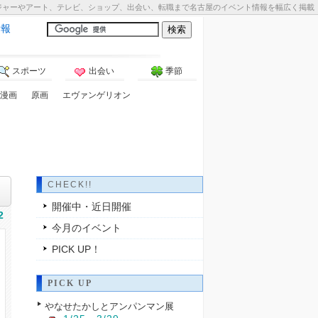
ジャーやアート、テレビ、ショップ、出会い、転職まで名古屋のイベント情報を幅広く掲載
情報
スポーツ
出会い
季節
漫画
原画
エヴァンゲリオン
CHECK!!
開催中・近日開催
2
今月のイベント
PICK UP！
PICK UP
やなせたかしとアンパンマン展