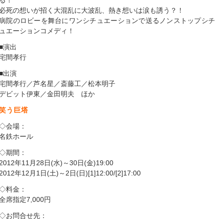
る！
必死の想いが招く大混乱に大波乱、熱き想いは涙も誘う？！
病院のロビーを舞台にワンシチュエーションで送るノンストップシチ
ュエーションコメディ！
■演出
宅間孝行
■出演
宅間孝行／芦名星／斎藤工／松本明子
デビット伊東／金田明夫 ほか
笑う巨塔
◇会場：
名鉄ホール
◇期間：
2012年11月28日(水)～30日(金)19:00
2012年12月1日(土)～2日(日)[1]12:00/[2]17:00
◇料金：
全席指定7,000円
◇お問合せ先：