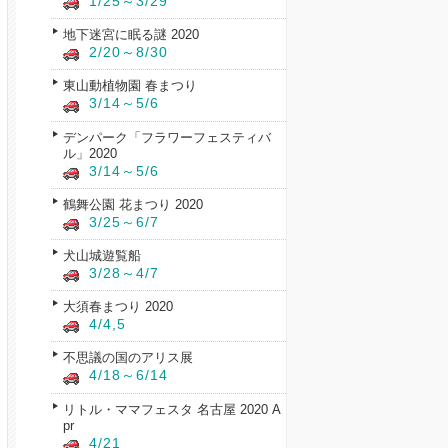
1/25～3/29
地下迷宮に眠る謎 2020
2/20～8/30
東山動植物園 春まつり
3/14～5/6
デンパーク「フラワーフェスティバ
ル」2020
3/14～5/6
鶴舞公園 花まつり 2020
3/25～6/7
犬山城遊覧船
3/28～4/7
大須春まつり 2020
4/4,5
不思議の国のアリス展
4/18～6/14
リトル・ママフェスタ 名古屋 2020 A
pr
4/21