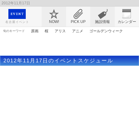
2012年11月17日
映画や音楽コンサート、レジャーやアート、テレビ、ショップ、出会い、転職まで名古
屋のイベント情報を幅広く掲載
NOW!
PICK UP
施設情報
カレンダー
名古屋イベント
原画
桜
アリス
アニメ
ゴールデンウィーク
旬のキーワード
花
ママ
漫画
アンパンマン
トムとジェリー
春まつり
エヴァンゲリオン
謎解き
ライトアップ
2012年11月17日のイベントスケジュール