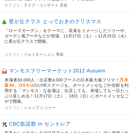
カテゴリ：
ライブ・コンサート
音楽
星が丘テラス とっておきのクリスマス
「ローズガーデン」をテーマに、花束をイメージしたツリーや、
ガーデン風アーチなどが登場。11月17日（土）～12月25日（火）
に星が丘テラスで開催。
カテゴリ：
イルミネーション
季節
マンモスフリーマーケット2012 Autumn
来場者60,000人・出店数4,000ブースの日本最大級フリマ！
乃木
坂46
、
OS☆U
のLIVEステージも。ポートメッセなごや全館を利
用する「マンモス」な会場は、出店しても、来場しても一日たっ
ぷり楽しめる！11月17日（土）、18日（日）にポートメッセなご
やで開催。
カテゴリ：
ショップ
レジャー
CBC歌謡祭 in セントレア