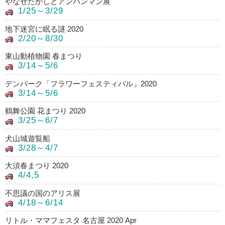
やなせたかしとアンパンマン展
1/25～3/29
地下迷宮に眠る謎 2020
2/20～8/30
東山動植物園 春まつり
3/14～5/6
デンパーク「フラワーフェスティバル」2020
3/14～5/6
鶴舞公園 花まつり 2020
3/25～6/7
犬山城遊覧船
3/28～4/7
大須春まつり 2020
4/4,5
不思議の国のアリス展
4/18～6/14
リトル・ママフェスタ 名古屋 2020 Apr