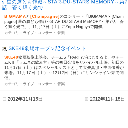
s 星の屑ども作戦～STAR-DU-STARS MEMORY～第7
話 蒼く輝く光で
BIGMAMA
と
[Champagne]
のコンサート「BIGMAMA × [Cham
pagne] 星の屑ども作戦～STAR-DU-STARS MEMORY～第7話 蒼
く輝く光で」、11月17日（土）にZepp Nagoyaで開催。
カテゴリ：
ライブ・コンサート
音楽
SKE48劇場オープン記念イベント
SKE48
秘蔵映像上映会、チームS「PARTYがはじまるよ」やチー
ムKⅡ「ラムネの飲み方」等の初日公演をリバイバル上映。初日の
11月17日（土）はスペシャルゲストとして大矢真那・中西優香が
来場。11月17日（土）～12月2日（日）にサンシャイン栄で開
催。
カテゴリ：
ライブ・コンサート
音楽
2012年11月16日
2012年11月18日