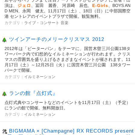
若手からベテランまで注目アーティストがセントレアに登場！出
演は、
ジェロ
、冨田 麗香、 河原崎 辰也、
E-Girls
、BOYS AN
D MEN、永岡 健太。11月17日（土）、18日（日）に中部国際空
港 セントレアのイベントプラザで開催。観覧無料。
カテゴリ：
ライブ・コンサート
音楽
ツインアーチのメリークリスマス 2012
2012年は「ピーターパン」をテーマに、国営木曽三川公園138タ
ワーパーク内で幻想的なイルミネーションが行われます。クリス
マスの雰囲気を盛り上げるさまざまなイベントが催されます。11
月17日（土）～12月25日（火）に国営木曽三川公園 138タワー
パークで開催。
カテゴリ：
イルミネーション
ランの館『点灯式』
点灯式典やコンサートなどのイベントを11月17日（土）（予定）
にランの館で開催。無料開放日。
カテゴリ：
イルミネーション
BIGMAMA × [Champagne] RX RECORDS present