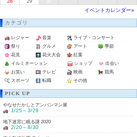
28
29
30
イベントカレンダー»
カテゴリ
レジャー
音楽
ライブ・コンサート
祭り
グルメ
アート
季節
花見
花火大会
紅葉
イルミネーション
ショップ
出会い
お笑い
テレビ
映画
競馬
スポーツ
転職
その他
PICK UP
やなせたかしとアンパンマン展
1/25～3/29
地下迷宮に眠る謎 2020
2/20～8/30