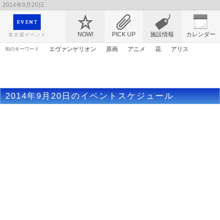
2014年9月20日
映画や音楽コンサート、レジャーやアート、テレビ、ショップ、出会い、転職まで名古
屋のイベント情報を幅広く掲載
NOW!
PICK UP
施設情報
カレンダー
名古屋イベント
エヴァンゲリオン
原画
アニメ
花
アリス
旬のキーワード
春まつり
ゴールデンウィーク
ママ
漫画
トムとジェリー
ライトアップ
謎解き
桜
アンパンマン
2014年9月20日のイベントスケジュール