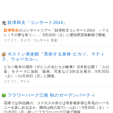
財津和夫『コンサート2014』
財津和夫
のコンサートツアー「財津和夫コンサート2014 ～ＴＵ
ＬＩＰの夢を歌う～」、9月20日（土）に愛知県芸術劇場で開催。
カテゴリ：
ライブ・コンサート
音楽
ボストン美術館『美術する身体-ピカソ、マティ
ス、ウォーホル-』
ピカソ晩年の傑作《ザビニの女たちの略奪》日本初公開！「人の
姿」をテーマに油彩、版画、写真など100点を展示。9月20日
（土）～11月30日（日）に開催。
カテゴリ：
アート
フラワーパーク江南 秋のガーデンパーティ
花畑では30品種の、コスモスや赤そば等多種多様な草花のハーモ
ニーを楽しめるほか、園内は秋の花でいっぱい！9月20日（土）～
11月3日（月・祝）にフラワーパーク江南で開催。