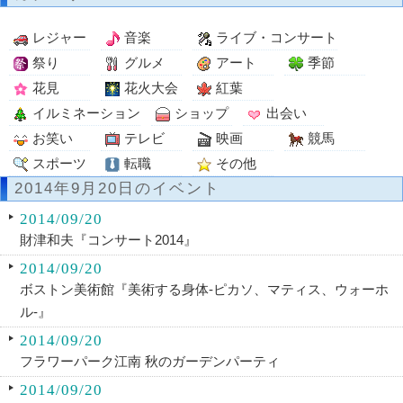
レジャー
音楽
ライブ・コンサート
祭り
グルメ
アート
季節
花見
花火大会
紅葉
イルミネーション
ショップ
出会い
お笑い
テレビ
映画
競馬
スポーツ
転職
その他
2014年9月20日のイベント
2014/09/20
財津和夫『コンサート2014』
2014/09/20
ボストン美術館『美術する身体-ピカソ、マティス、ウォーホ
ル-』
2014/09/20
フラワーパーク江南 秋のガーデンパーティ
2014/09/20