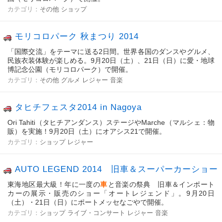
カテゴリ：
その他
ショップ
モリコロパーク 秋まつり 2014
「国際交流」をテーマに送る2日間。世界各国のダンスやグルメ、
民族衣装体験が楽しめる。9月20日（土）、21日（日）に愛・地球
博記念公園（モリコロパーク）で開催。
カテゴリ：
その他
グルメ
レジャー
音楽
タヒチフェスタ2014 in Nagoya
Ori Tahiti（タヒチアンダンス）ステージやMarche（マルシェ：物
販）を実施！9月20日（土）にオアシス21で開催。
カテゴリ：
ショップ
レジャー
AUTO LEGEND 2014 旧車＆スーパーカーショー
東海地区最大級！年に一度の
車
と音楽の祭典 旧車＆インポート
カーの展示・販売のショー「オートレジェンド」。9月20日
（土）・21日（日）にポートメッセなごやで開催。
カテゴリ：
ショップ
ライブ・コンサート
レジャー
音楽