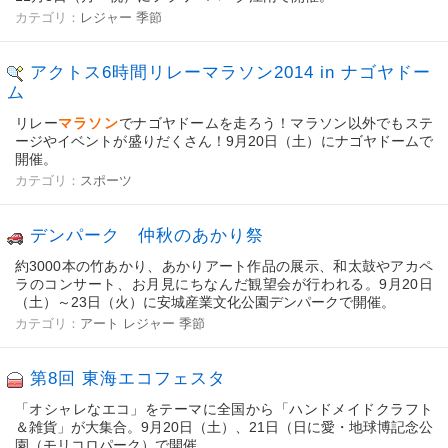
カテゴリ：
レジャー
季節
アクトス6時間リレーマラソン2014 in ナゴヤドー
ム
リレー
マラソン
でナゴヤドームを走ろう！マラソン以外でもステ
ージやイベントが盛りだくさん！9月20日（土）にナゴヤドームで
開催。
カテゴリ：
スポーツ
デンパーク 仲秋のあかり祭
約3000本の竹あかり、あかりアート作品の展示、和太鼓やアカペ
ラのコンサート、お月見にちなんだ観望会が行われる。9月20日
（土）～23日（火）に安城産業文化公園デンパークで開催。
カテゴリ：
アート
レジャー
季節
第8回 東海エコフェスタ
「オシャレなエコ」をテーマに全国から「ハンドメイドクラフト
＆雑貨」が大集合。9月20日（土）、21日（日に愛・地球博記念公
園（モリコロパーク）で開催。