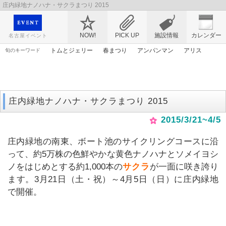
庄内緑地ナノハナ・サクラまつり 2015
映画や音楽コンサート、レジャーやアート、テレビ、ショップ、出会い、転職まで名古
屋のイベント情報を幅広く掲載
NOW!
PICK UP
施設情報
カレンダー
名古屋イベント
トムとジェリー
春まつり
アンパンマン
アリス
旬のキーワード
ゴールデンウィーク
エヴァンゲリオン
マンガ
原画
漫画
花
ライトアップ
桜
謎解き
ママ
庄内緑地ナノハナ・サクラまつり 2015
2015/3/21~4/5
庄内緑地の南東、ボート池のサイクリングコースに沿
って、約5万株の色鮮やかな黄色ナノハナとソメイヨシ
ノをはじめとする約1,000本の
サクラ
が一面に咲き誇り
ます。3月21日（土・祝）～4月5日（日）に庄内緑地
で開催。