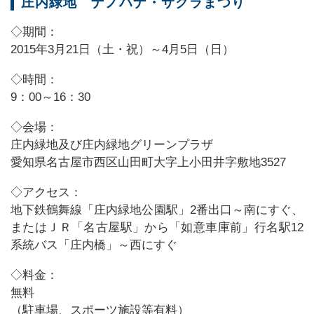
庄内緑地 ナノハナ・サクラまつり
◇期間：
2015年3月21日（土・祝）～4月5日（日）
◇時間：
9：00～16：30
◇会場：
庄内緑地及び庄内緑地グリーンプラザ
愛知県名古屋市西区山田町大字上小田井字敷地3527
◇アクセス：
地下鉄鶴舞線「庄内緑地公園駅」2番出口～南にすぐ、
またはＪＲ「名古屋駅」から「如意車庫前」行名駅12
系統バス「庄内橋」～西にすぐ
◇料金：
無料
（駐車場、スポーツ施設等有料）