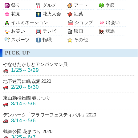
祭り
グルメ
アート
季節
花見
花火大会
紅葉
イルミネーション
ショップ
出会い
お笑い
テレビ
映画
競馬
スポーツ
転職
その他
PICK UP
やなせたかしとアンパンマン展
1/25～3/29
地下迷宮に眠る謎 2020
2/20～8/30
東山動植物園 春まつり
3/14～5/6
デンパーク「フラワーフェスティバル」2020
3/14～5/6
鶴舞公園 花まつり 2020
3/25～6/7