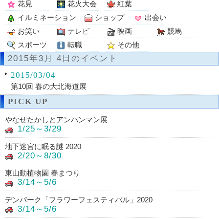
花見
花火大会
紅葉
イルミネーション
ショップ
出会い
お笑い
テレビ
映画
競馬
スポーツ
転職
その他
2015年3月 4日のイベント
2015/03/04
第10回 春の大北海道展
PICK UP
やなせたかしとアンパンマン展
1/25～3/29
地下迷宮に眠る謎 2020
2/20～8/30
東山動植物園 春まつり
3/14～5/6
デンパーク「フラワーフェスティバル」2020
3/14～5/6