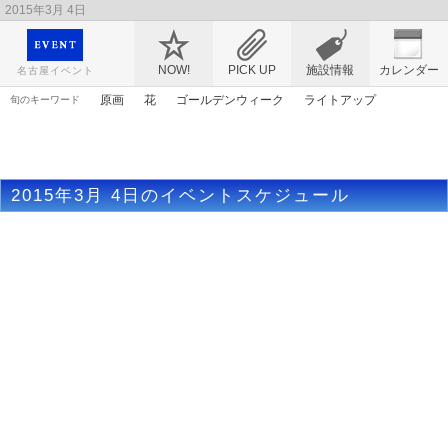
2015年3月 4日
映画や音楽コンサート、レジャーやアート、テレビ、ショップ、出会い、転職まで名古
屋のイベント情報を幅広く掲載
NOW!
PICK UP
施設情報
カレンダー
名古屋イベント
原画
花
ゴールデンウィーク
ライトアップ
旬のキーワード
春まつり
アリス
エヴァンゲリオン
漫画
ママ
謎解き
アニメ
アンパンマン
マンガ
桜
2015年3月 4日のイベントスケジュール