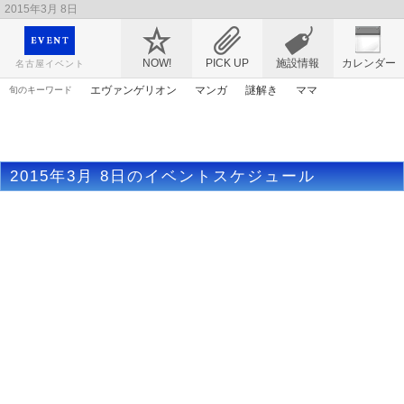
2015年3月 8日
映画や音楽コンサート、レジャーやアート、テレビ、ショップ、出会い、転職まで名古
屋のイベント情報を幅広く掲載
NOW!
PICK UP
施設情報
カレンダー
名古屋イベント
エヴァンゲリオン
マンガ
謎解き
ママ
旬のキーワード
アンパンマン
花
アリス
トムとジェリー
漫画
アニメ
ライトアップ
春まつり
ゴールデンウィーク
桜
2015年3月 8日のイベントスケジュール