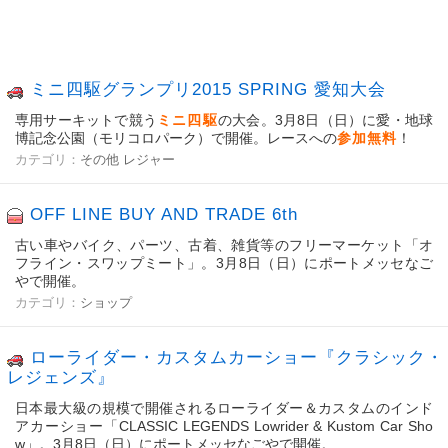
ミニ四駆グランプリ2015 SPRING 愛知大会
専用サーキットで競う
ミニ四駆
の大会。3月8日（日）に愛・地球
博記念公園（モリコロパーク）で開催。レースへの
参加無料
！
カテゴリ：
その他
レジャー
OFF LINE BUY AND TRADE 6th
古い車やバイク、パーツ、古着、雑貨等のフリーマーケット「オ
フライン・スワップミート」。3月8日（日）にポートメッセなご
やで開催。
カテゴリ：
ショップ
ローライダー・カスタムカーショー『クラシック・
レジェンズ』
日本最大級の規模で開催されるローライダー＆カスタムのインド
アカーショー「CLASSIC LEGENDS Lowrider & Kustom Car Sho
w」。3月8日（日）にポートメッセなごやで開催。