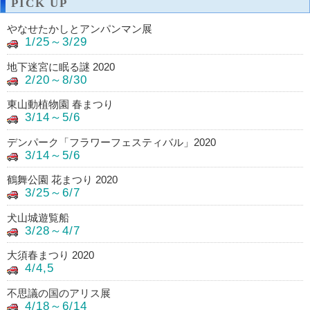
PICK UP
やなせたかしとアンパンマン展
1/25～3/29
地下迷宮に眠る謎 2020
2/20～8/30
東山動植物園 春まつり
3/14～5/6
デンパーク「フラワーフェスティバル」2020
3/14～5/6
鶴舞公園 花まつり 2020
3/25～6/7
犬山城遊覧船
3/28～4/7
大須春まつり 2020
4/4,5
不思議の国のアリス展
4/18～6/14