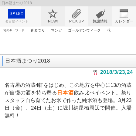
日本酒まつり2018
映画や音楽コンサート、レジャーやアート、テレビ、ショップ、出会い、転職まで名古
屋のイベント情報を幅広く掲載
NOW!
PICK UP
施設情報
カレンダー
名古屋イベント
春まつり
マンガ
ゴールデンウィーク
花
旬のキーワード
アンパンマン
原画
ママ
漫画
エヴァンゲリオン
謎解き
トムとジェリー
桜
アニメ
アリス
日本酒まつり2018
2018/3/23,24
名古屋の酒蔵4軒をはじめ、この地方を中心に13の酒蔵
が自慢の酒を持ち寄る
日本酒
飲み比べイベント。祭り
スタッフ自ら育てたお米で作った純米酒も登場。3月23
日（金）、24日（土）に堀川納屋橋周辺で開催。入場
無料！