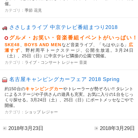
催。
カテゴリ：
季節
花見
ささしまライブ 中京テレビ番組まつり2018
グルメ・お笑い・音楽番組イベントがいっぱい！
SKE48
、
BOYS AND MEN
など音楽ライブ、「ちはやぶる」
広
瀬すず
、野村周平トークステージ、公開生放送。3月24日
（土）、25日（日）に中京テレビ隣接の公園で開催。
カテゴリ：
ライブ・コンサート
レジャー
音楽
名古屋キャンピングカーフェア 2018 Spring
約150台の
キャンピングカー
やトレーラーが勢ぞろい!! タレント
によるステージや子供さんの遊具も充実。お気に入りの1台をじっ
くり探せる。3月24日（土）、25日（日）にポートメッセなごやで
開催。
カテゴリ：
ショップ
レジャー
2018年3月23日
2018年3月29日