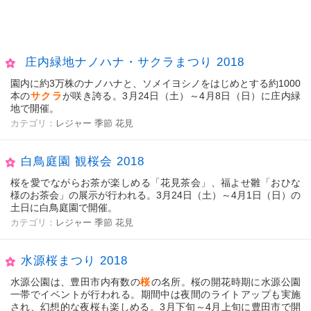
庄内緑地ナノハナ・サクラまつり 2018
園内に約3万株のナノハナと、ソメイヨシノをはじめとする約1000
本の
サクラ
が咲き誇る。3月24日（土）～4月8日（日）に庄内緑
地で開催。
カテゴリ：
レジャー
季節
花見
白鳥庭園 観桜会 2018
桜を愛でながらお茶が楽しめる「花見茶会」、福よせ雛「おひな
様のお茶会」の展示が行われる。3月24日（土）～4月1日（日）の
土日に白鳥庭園で開催。
カテゴリ：
レジャー
季節
花見
水源桜まつり 2018
水源公園は、豊田市内有数の
桜
の名所。桜の開花時期に水源公園
一帯でイベントが行われる。期間中は夜間のライトアップも実施
され、幻想的な夜桜も楽しめる。3月下旬～4月上旬に豊田市で開