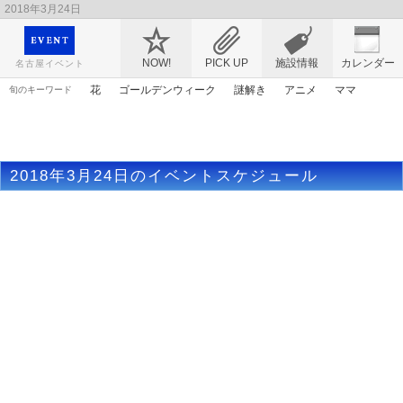
2018年3月24日
映画や音楽コンサート、レジャーやアート、テレビ、ショップ、出会い、転職まで名古
屋のイベント情報を幅広く掲載
NOW!
PICK UP
施設情報
カレンダー
名古屋イベント
花
ゴールデンウィーク
謎解き
アニメ
ママ
旬のキーワード
ライトアップ
マンガ
アリス
桜
原画
エヴァンゲリオン
トムとジェリー
漫画
春まつり
2018年3月24日のイベントスケジュール