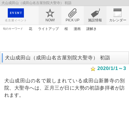
犬山成田山（成田山名古屋別院大聖寺） 初詣
映画や音楽コンサート、レジャーやアート、テレビ、ショップ、出会い、転職まで名古
屋のイベント情報を幅広く掲載
NOW!
PICK UP
施設情報
カレンダー
名古屋イベント
花
ライトアップ
桜
漫画
謎解き
旬のキーワード
アンパンマン
マンガ
アリス
エヴァンゲリオン
アニメ
原画
春まつり
ゴールデンウィーク
トムとジェリー
犬山成田山（成田山名古屋別院大聖寺） 初詣
2020/1/1～3
犬山成田山の名で親しまれている成田山新勝寺の別
院、大聖寺へは、正月三が日に大勢の初詣参拝者が訪
れます。