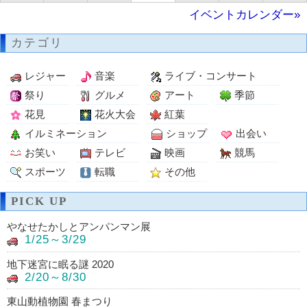
イベントカレンダー»
カテゴリ
レジャー
音楽
ライブ・コンサート
祭り
グルメ
アート
季節
花見
花火大会
紅葉
イルミネーション
ショップ
出会い
お笑い
テレビ
映画
競馬
スポーツ
転職
その他
PICK UP
やなせたかしとアンパンマン展
1/25～3/29
地下迷宮に眠る謎 2020
2/20～8/30
東山動植物園 春まつり