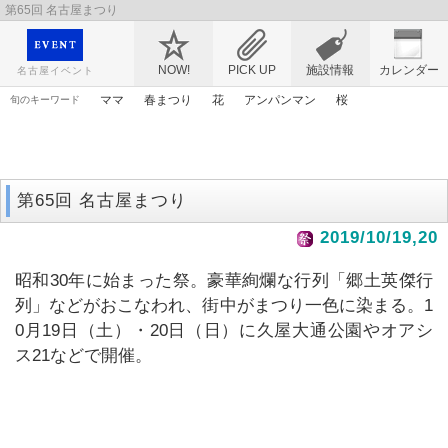
第65回 名古屋まつり
映画や音楽コンサート、レジャーやアート、テレビ、ショップ、出会い、転職まで名古
屋のイベント情報を幅広く掲載
NOW!
PICK UP
施設情報
カレンダー
名古屋イベント
ママ
春まつり
花
アンパンマン
桜
旬のキーワード
エヴァンゲリオン
謎解き
ゴールデンウィーク
アリス
漫画
トムとジェリー
原画
アニメ
ライトアップ
第65回 名古屋まつり
2019/10/19,20
昭和30年に始まった祭。豪華絢爛な行列「郷土英傑行
列」などがおこなわれ、街中がまつり一色に染まる。1
0月19日（土）・20日（日）に久屋大通公園やオアシ
ス21などで開催。