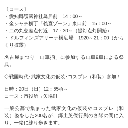
〔コース〕
・愛知縣護國神社鳥居前 14：00～
・金シャチ横丁「義直ゾーン」東口前 15：00～
・二の丸交差点付近 17：30～（提灯点灯開始）
・ドルフィンズアリーナ横広場 1920～21：00（から
くり披露）
名古屋まつり「山車揃」に参加する山車9車による祭
典。
◇戦国時代･武家文化の仮装･コスプレ（和装）参加！
日時：20日（日）12：55頃～
コース：市役所→矢場町
一般公募で集まった武家文化の仮装やコスプレ（和
装）姿をした200名が、郷土英傑行列の各隊の間に入
り、一緒に練り歩きます。