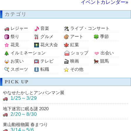
イベントカレンダー»
カテゴリ
レジャー
音楽
ライブ・コンサート
祭り
グルメ
アート
季節
花見
花火大会
紅葉
イルミネーション
ショップ
出会い
お笑い
テレビ
映画
競馬
スポーツ
転職
その他
PICK UP
やなせたかしとアンパンマン展
1/25～3/29
地下迷宮に眠る謎 2020
2/20～8/30
東山動植物園 春まつり
3/14～5/6