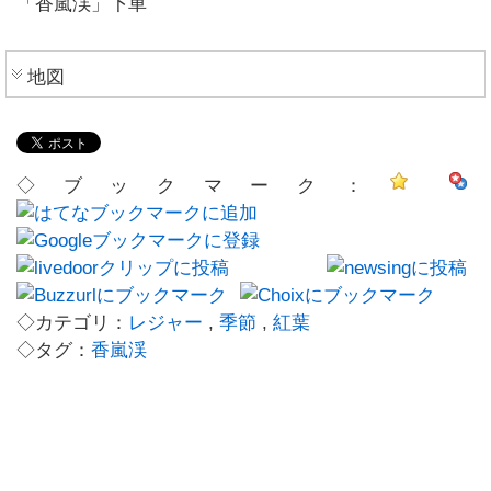
「香嵐渓」下車
地図
◇ブックマーク：
◇カテゴリ：
レジャー
,
季節
,
紅葉
◇タグ：
香嵐渓