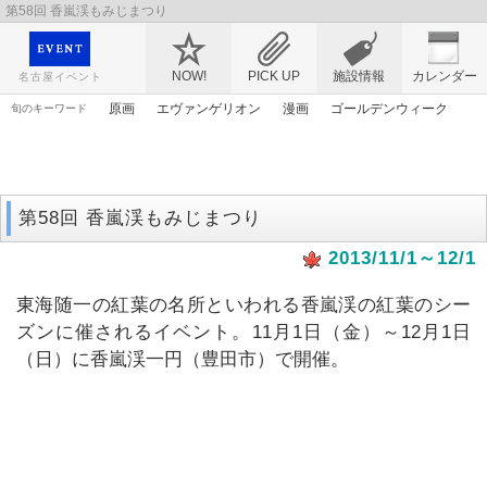
第58回 香嵐渓もみじまつり
映画や音楽コンサート、レジャーやアート、テレビ、ショップ、出会い、転職まで名古
屋のイベント情報を幅広く掲載
NOW!
PICK UP
施設情報
カレンダー
名古屋イベント
原画
エヴァンゲリオン
漫画
ゴールデンウィーク
旬のキーワード
ライトアップ
桜
春まつり
ママ
謎解き
トムとジェリー
アリス
アンパンマン
マンガ
花
第58回 香嵐渓もみじまつり
2013/11/1～12/1
東海随一の紅葉の名所といわれる香嵐渓の紅葉のシー
ズンに催されるイベント。11月1日（金）～12月1日
（日）に香嵐渓一円（豊田市）で開催。