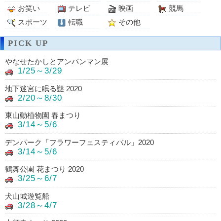
お笑い
テレビ
映画
競馬
スポーツ
転職
その他
PICK UP
やなせたかしとアンパンマン展
1/25～3/29
地下迷宮に眠る謎 2020
2/20～8/30
東山動植物園 春まつり
3/14～5/6
デンパーク「フラワーフェスティバル」2020
3/14～5/6
鶴舞公園 花まつり 2020
3/25～6/7
犬山城遊覧船
3/28～4/7