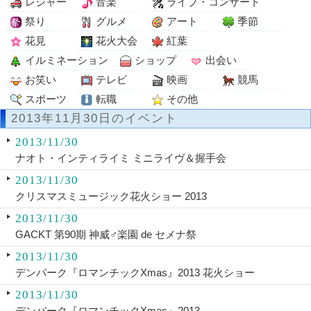
レジャー
音楽
ライブ・コンサート
祭り
グルメ
アート
季節
花見
花火大会
紅葉
イルミネーション
ショップ
出会い
お笑い
テレビ
映画
競馬
スポーツ
転職
その他
2013年11月30日のイベント
2013/11/30
ナオト・インティライミ ミニライヴ＆握手会
2013/11/30
クリスマスミュージック花火ショー 2013
2013/11/30
GACKT 第90期 神威♂楽園 de セメナ祭
2013/11/30
デンパーク『ロマンチックXmas』2013 花火ショー
2013/11/30
デンパーク『ロマンチックXmas』2013