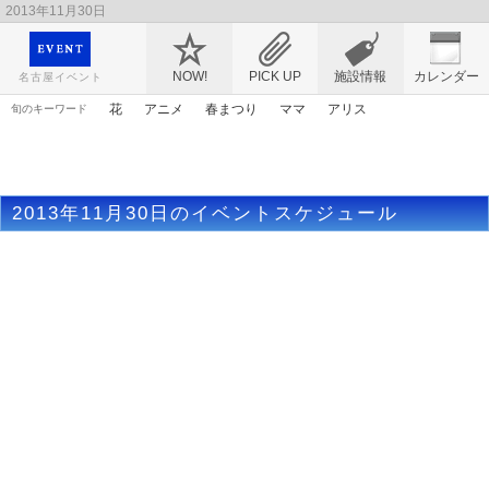
2013年11月30日
映画や音楽コンサート、レジャーやアート、テレビ、ショップ、出会い、転職まで名古
屋のイベント情報を幅広く掲載
NOW!
PICK UP
施設情報
カレンダー
名古屋イベント
花
アニメ
春まつり
ママ
アリス
旬のキーワード
ゴールデンウィーク
エヴァンゲリオン
ライトアップ
原画
漫画
マンガ
桜
謎解き
トムとジェリー
2013年11月30日のイベントスケジュール