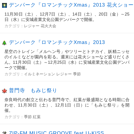
デンパーク『ロマンチックXmas』2013 花火ショー
11月30日（土）、12月7日（土）、14日（土）、20日（金）～25
日（水）に安城産業文化公園デンパークで開催。
カテゴリ：
レジャー
花火大会
デンパーク『ロマンチックXmas』2013
星空のトレイン「メルヘン号」やツリーとトナカイ、妖精ニッセ
のイルミなどが園内を彩る。週末には花火ショーなど盛りだくさ
ん。11月30日（土）～12月25日（水）に安城産業文化公園デンパ
ークで開催。
カテゴリ：
イルミネーション
レジャー
季節
普門寺 もみじ祭り
奈良時代の創立と伝わる普門寺で、紅葉が最盛期となる時期に合
わせ、11月30日（土）、12月1日（日）に「もみじ祭り」を開
催。
カテゴリ：
季節
紅葉
ZIP-FM MUSIC GROOVE feat.U-KISS