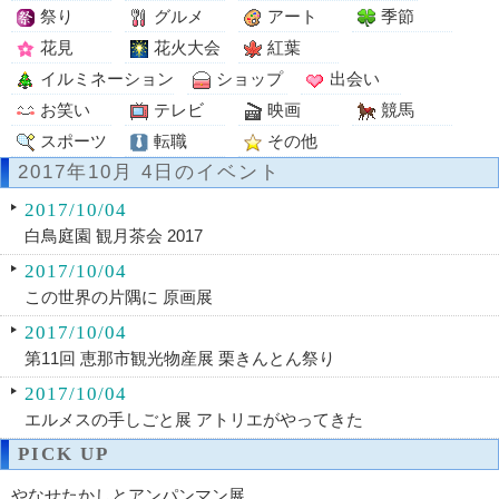
祭り
グルメ
アート
季節
花見
花火大会
紅葉
イルミネーション
ショップ
出会い
お笑い
テレビ
映画
競馬
スポーツ
転職
その他
2017年10月 4日のイベント
2017/10/04
白鳥庭園 観月茶会 2017
2017/10/04
この世界の片隅に 原画展
2017/10/04
第11回 恵那市観光物産展 栗きんとん祭り
2017/10/04
エルメスの手しごと展 アトリエがやってきた
PICK UP
やなせたかしとアンパンマン展