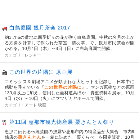
白鳥庭園 観月茶会 2017
約3.7haの敷地に四季折々の花が咲く白鳥庭園。中秋の名月の上が
る方角を計算して作られた茶室「清羽亭」で、観月市民茶会が開
かれる。10月4日（木）～8日（日）に白鳥庭園で開催。
カテゴリ：
レジャー
この世界の片隅に 原画展
コミックス＆劇場アニメが類まれな大ヒットを記録し、日本中に
感動を呼んでいる『
この世界の片隅に
』。マンガ原稿などの原画
130点以上に加え、使用した画材道具ほか、貴重資料を展示。10月
4日（水）～10日（火）にマツザカヤホールで開催。
カテゴリ：
アート
映画
第11回 恵那市観光物産展 栗きんとん祭り
恵那に伝わる伝統芸能の披露や恵那市内の特産品が大集合！市内9
銘店の
栗きんとん
を一箱に詰めた「栗くらべ」を限定販売。10月