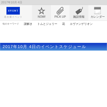
2017年10月 4日
映画や音楽コンサート、レジャーやアート、テレビ、ショップ、出会い、転職まで名古
屋のイベント情報を幅広く掲載
NOW!
PICK UP
施設情報
カレンダー
名古屋イベント
謎解き
トムとジェリー
花
エヴァンゲリオン
旬のキーワード
アニメ
アリス
桜
ゴールデンウィーク
漫画
春まつり
マンガ
原画
アンパンマン
ママ
2017年10月 4日のイベントスケジュール