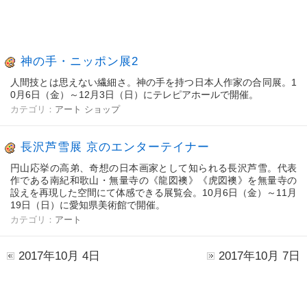
神の手・ニッポン展2
人間技とは思えない繊細さ。神の手を持つ日本人作家の合同展。1
0月6日（金）～12月3日（日）にテレピアホールで開催。
カテゴリ：
アート
ショップ
長沢芦雪展 京のエンターテイナー
円山応挙の高弟、奇想の日本画家として知られる長沢芦雪。代表
作である南紀和歌山・無量寺の《龍図襖》《虎図襖》を無量寺の
設えを再現した空間にて体感できる展覧会。10月6日（金）～11月
19日（日）に愛知県美術館で開催。
カテゴリ：
アート
2017年10月 4日
2017年10月 7日