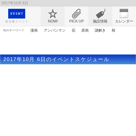
2017年10月 6日
映画や音楽コンサート、レジャーやアート、テレビ、ショップ、出会い、転職まで名古
屋のイベント情報を幅広く掲載
NOW!
PICK UP
施設情報
カレンダー
名古屋イベント
漫画
アンパンマン
花
原画
謎解き
桜
旬のキーワード
エヴァンゲリオン
春まつり
トムとジェリー
ママ
ライトアップ
アニメ
アリス
マンガ
2017年10月 6日のイベントスケジュール