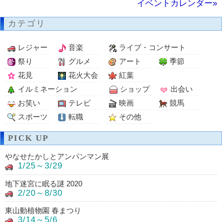
イベントカレンダー»
カテゴリ
レジャー
音楽
ライブ・コンサート
祭り
グルメ
アート
季節
花見
花火大会
紅葉
イルミネーション
ショップ
出会い
お笑い
テレビ
映画
競馬
スポーツ
転職
その他
PICK UP
やなせたかしとアンパンマン展
1/25～3/29
地下迷宮に眠る謎 2020
2/20～8/30
東山動植物園 春まつり
3/14～5/6