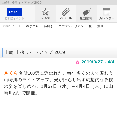
山崎川 桜ライトアップ 2019
映画や音楽コンサート、レジャーやアート、テレビ、ショップ、出会い、転職まで名古
屋のイベント情報を幅広く掲載
NOW!
PICK UP
施設情報
カレンダー
名古屋イベント
春まつり
謎解き
エヴァンゲリオン
桜
漫画
旬のキーワード
ゴールデンウィーク
ママ
アンパンマン
マンガ
アニメ
花
原画
トムとジェリー
アリス
山崎川 桜ライトアップ 2019
2019/3/27～4/4
さくら
名所100選に選ばれた、毎年多くの人で賑わう
山崎川のライトアップ。光が照らし出す幻想的な夜桜
の姿を楽しめる。3月27日（水）～4月4日（木）に山
崎川沿いで開催。