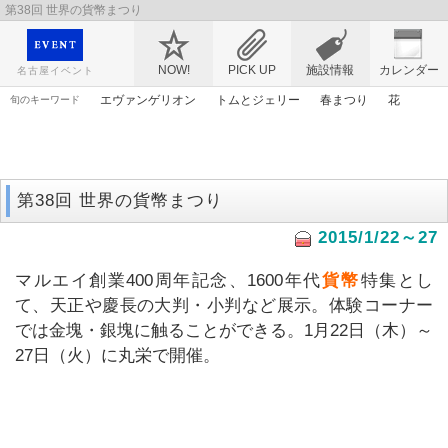
第38回 世界の貨幣まつり
映画や音楽コンサート、レジャーやアート、テレビ、ショップ、出会い、転職まで名古
屋のイベント情報を幅広く掲載
NOW!
PICK UP
施設情報
カレンダー
名古屋イベント
エヴァンゲリオン
トムとジェリー
春まつり
花
旬のキーワード
ライトアップ
マンガ
漫画
アニメ
ママ
アリス
アンパンマン
ゴールデンウィーク
桜
謎解き
第38回 世界の貨幣まつり
2015/1/22～27
マルエイ創業400周年記念、1600年代
貨幣
特集とし
て、天正や慶長の大判・小判など展示。体験コーナー
では金塊・銀塊に触ることができる。1月22日（木）～
27日（火）に丸栄で開催。