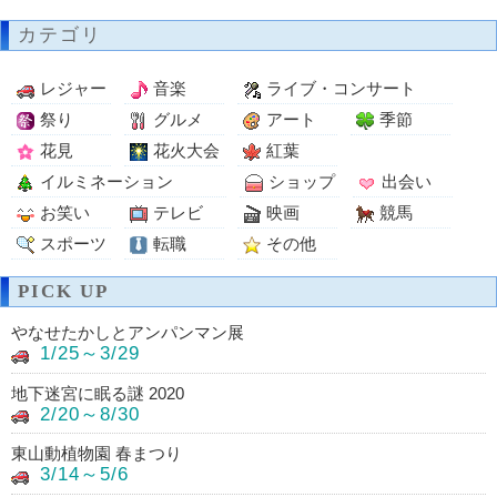
カテゴリ
レジャー
音楽
ライブ・コンサート
祭り
グルメ
アート
季節
花見
花火大会
紅葉
イルミネーション
ショップ
出会い
お笑い
テレビ
映画
競馬
スポーツ
転職
その他
PICK UP
やなせたかしとアンパンマン展
1/25～3/29
地下迷宮に眠る謎 2020
2/20～8/30
東山動植物園 春まつり
3/14～5/6