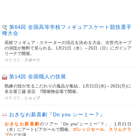
第64回 全国高等学校フィギュアスケート競技選手
権大会
高校フィギュア・スケーターの頂点を決める大会。次世代ホープ
の演技が無料で見られる。1月21日（水）～25日（日）にガイシア
リーナで開催。
カテゴリ：
スポーツ
第14回 全国職人の技展
熟練の技が光るこだわりの逸品が集結。1月21日(水)～26日(月)に
名古屋三越 栄店 7階催物会場で開催。
カテゴリ：
ショップ
おきなわ新喜劇『Do you シーミー？』
おきなわ新喜劇
のツアー「Do you“シーミー”？」、1月21日
（水）にアートピアホールで開催。
ガレッジセール
、
スリムクラ
ブ
など出演。