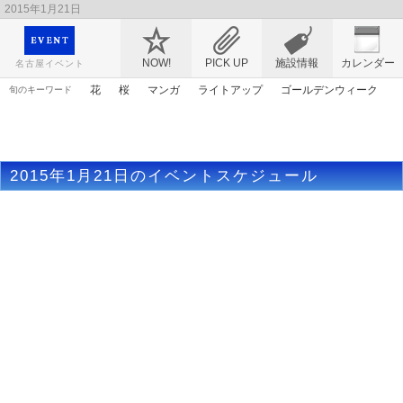
2015年1月21日
映画や音楽コンサート、レジャーやアート、テレビ、ショップ、出会い、転職まで名古
屋のイベント情報を幅広く掲載
NOW!
PICK UP
施設情報
カレンダー
名古屋イベント
花
桜
マンガ
ライトアップ
ゴールデンウィーク
旬のキーワード
春まつり
トムとジェリー
ママ
謎解き
原画
アンパンマン
漫画
アリス
エヴァンゲリオン
2015年1月21日のイベントスケジュール