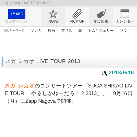
スガ シカオ LIVE TOUR 2013
映画や音楽コンサート、レジャーやアート、テレビ、ショップ、出会い、転職まで名古
屋のイベント情報を幅広く掲載
NOW!
PICK UP
施設情報
カレンダー
名古屋イベント
マンガ
原画
アリス
花
トムとジェリー
ママ
旬のキーワード
アンパンマン
ゴールデンウィーク
漫画
桜
春まつり
ライトアップ
謎解き
アニメ
スガ シカオ LIVE TOUR 2013
2013/9/16
スガ シカオ
のコンサートツアー「SUGA SHIKAO LIV
E TOUR 「やるしかねーだろ！？2013」」、9月16日
（月）にZepp Nagoyaで開催。