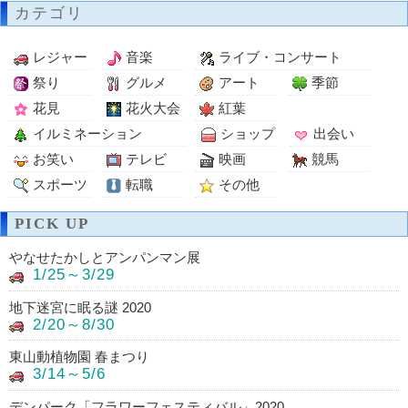
カテゴリ
レジャー
音楽
ライブ・コンサート
祭り
グルメ
アート
季節
花見
花火大会
紅葉
イルミネーション
ショップ
出会い
お笑い
テレビ
映画
競馬
スポーツ
転職
その他
PICK UP
やなせたかしとアンパンマン展
1/25～3/29
地下迷宮に眠る謎 2020
2/20～8/30
東山動植物園 春まつり
3/14～5/6
デンパーク「フラワーフェスティバル」2020