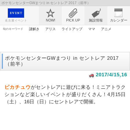
ポケモンセンターGWまつり in セントレア 2017（前半）
映画や音楽コンサート、レジャーやアート、テレビ、ショップ、出会い、転職まで名古
屋のイベント情報を幅広く掲載
NOW!
PICK UP
施設情報
カレンダー
名古屋イベント
謎解き
アリス
ライトアップ
ママ
アニメ
旬のキーワード
マンガ
原画
ゴールデンウィーク
エヴァンゲリオン
アンパンマン
桜
花
トムとジェリー
漫画
ポケモンセンターGWまつり in セントレア 2017
（前半）
2017/4/15,16
ピカチュウ
がセントレアに遊びに来る！ミニアトラク
ションなど楽しいイベントが盛りだくさん！4月15日
（土）、16日（日）にセントレアで開催。