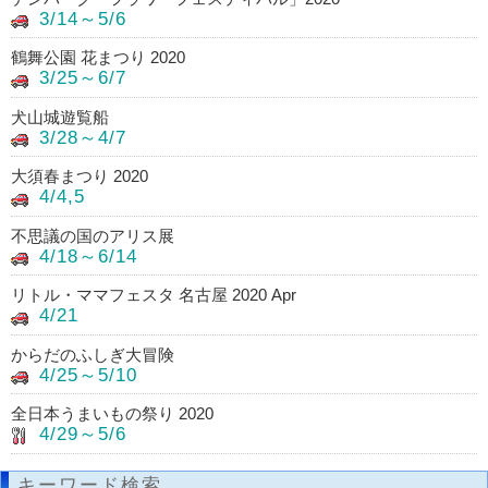
3/14～5/6
鶴舞公園 花まつり 2020
3/25～6/7
犬山城遊覧船
3/28～4/7
大須春まつり 2020
4/4,5
不思議の国のアリス展
4/18～6/14
リトル・ママフェスタ 名古屋 2020 Apr
4/21
からだのふしぎ大冒険
4/25～5/10
全日本うまいもの祭り 2020
4/29～5/6
キーワード検索