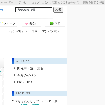
ジャーやアート、テレビ、ショップ、出会い、転職まで名古屋のイベント情報を幅広く掲載
情報
スポーツ
出会い
季節
エヴァンゲリオン
ママ
アンパンマン
CHECK!!
開催中・近日開催
5
今月のイベント
PICK UP！
PICK UP
やなせたかしとアンパンマン展