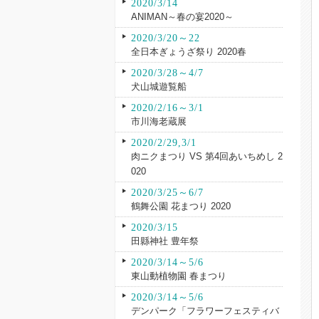
2020/3/14
ANIMAN～春の宴2020～
2020/3/20～22
全日本ぎょうざ祭り 2020春
2020/3/28～4/7
犬山城遊覧船
2020/2/16～3/1
市川海老蔵展
2020/2/29,3/1
肉ニクまつり VS 第4回あいちめし 2
020
2020/3/25～6/7
鶴舞公園 花まつり 2020
2020/3/15
田縣神社 豊年祭
2020/3/14～5/6
東山動植物園 春まつり
2020/3/14～5/6
デンパーク「フラワーフェスティバ