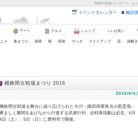
映画や音楽コンサート、レ
イベント
カレンダー
施設
アート
グルメ
ショップ
お笑い
ニメ
春まつり
漫画
桜
原画
マンガ
ライトアップ
花
謎解き
桶狭間古戦場まつり 2016
2016/6/4,
桶狭間古戦場を舞台に繰り広げられた今川・織田両軍将兵の慰霊祭。
勇ましく勝鬨をあげながら行進する武者行列、合戦再現劇は必見。6月
4日（土）、5日（日）に豊明市で開催。