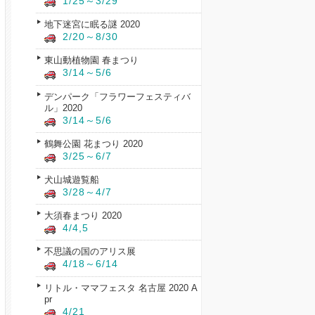
1/25～3/29
地下迷宮に眠る謎 2020
2/20～8/30
東山動植物園 春まつり
3/14～5/6
デンパーク「フラワーフェスティバ
ル」2020
3/14～5/6
鶴舞公園 花まつり 2020
3/25～6/7
犬山城遊覧船
3/28～4/7
大須春まつり 2020
4/4,5
不思議の国のアリス展
4/18～6/14
リトル・ママフェスタ 名古屋 2020 A
pr
4/21