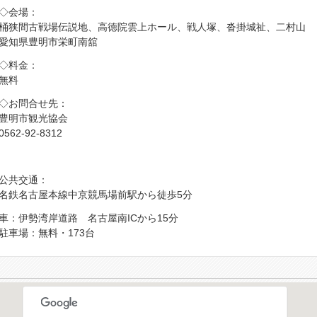
◇会場：
桶狭間古戦場伝説地、高徳院雲上ホール、戦人塚、沓掛城祉、二村山
愛知県豊明市栄町南舘
◇料金：
無料
◇お問合せ先：
豊明市観光協会
0562-92-8312
公共交通：
名鉄名古屋本線中京競馬場前駅から徒歩5分
車：伊勢湾岸道路 名古屋南ICから15分
駐車場：無料・173台