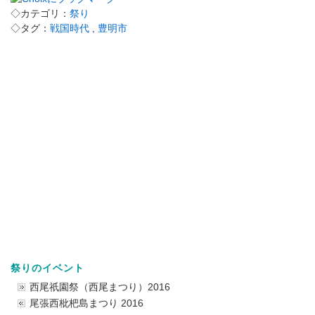
◇カテゴリ：
祭り
◇タグ：
戦国時代
,
豊明市
祭りのイベント
西尾祇園祭（西尾まつり）2016
尾張西枇杷島まつり 2016