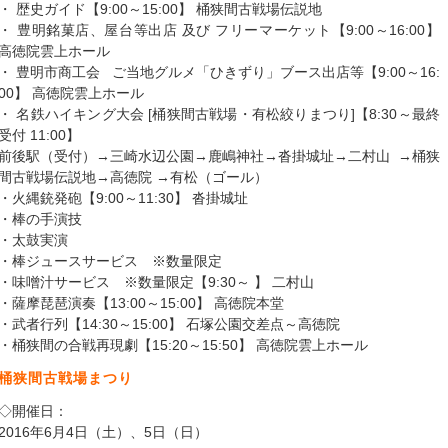
・ 歴史ガイド【9:00～15:00】 桶狭間古戦場伝説地
・ 豊明銘菓店、屋台等出店 及び フリーマーケット【9:00～16:00】
高徳院雲上ホール
・ 豊明市商工会 ご当地グルメ「ひきずり」ブース出店等【9:00～16:
00】 高徳院雲上ホール
・ 名鉄ハイキング大会 [桶狭間古戦場・有松絞りまつり]【8:30～最終
受付 11:00】
前後駅（受付）→三崎水辺公園→鹿嶋神社→沓掛城址→二村山 →桶狭
間古戦場伝説地→高徳院 →有松（ゴール）
・火縄銃発砲【9:00～11:30】 沓掛城址
・棒の手演技
・太鼓実演
・棒ジュースサービス ※数量限定
・味噌汁サービス ※数量限定【9:30～ 】 二村山
・薩摩琵琶演奏【13:00～15:00】 高徳院本堂
・武者行列【14:30～15:00】 石塚公園交差点～高徳院
・桶狭間の合戦再現劇【15:20～15:50】 高徳院雲上ホール
桶狭間古戦場まつり
◇開催日：
2016年6月4日（土）、5日（日）