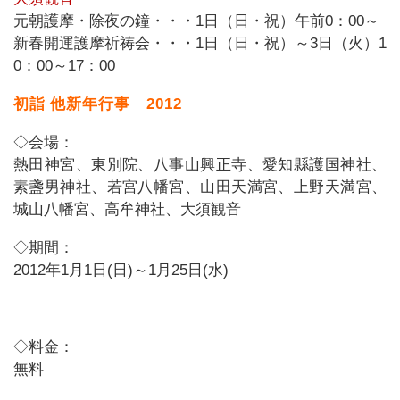
元朝護摩・除夜の鐘・・・1日（日・祝）午前0：00～
新春開運護摩祈祷会・・・1日（日・祝）～3日（火）1
0：00～17：00
初詣
他新年行事 2012
◇会場：
熱田神宮、東別院、八事山興正寺、愛知縣護国神社、
素盞男神社、若宮八幡宮、山田天満宮、上野天満宮、
城山八幡宮、高牟神社、大須観音
◇期間：
2012年1月1日(日)～1月25日(水)
◇料金：
無料