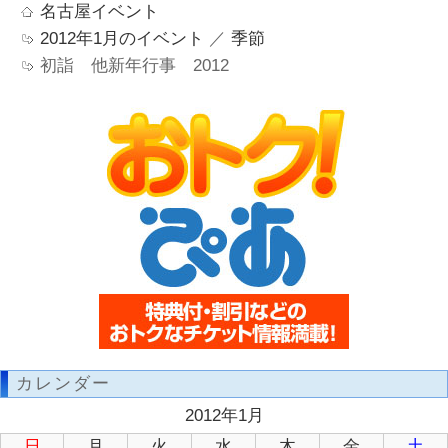
名古屋イベント
2012年1月のイベント
／
季節
初詣 他新年行事 2012
カレンダー
2012年1月
日
月
火
水
木
金
土