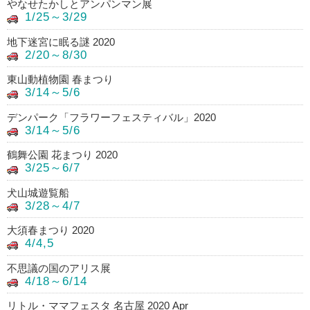
やなせたかしとアンパンマン展
1/25～3/29
地下迷宮に眠る謎 2020
2/20～8/30
東山動植物園 春まつり
3/14～5/6
デンパーク「フラワーフェスティバル」2020
3/14～5/6
鶴舞公園 花まつり 2020
3/25～6/7
犬山城遊覧船
3/28～4/7
大須春まつり 2020
4/4,5
不思議の国のアリス展
4/18～6/14
リトル・ママフェスタ 名古屋 2020 Apr