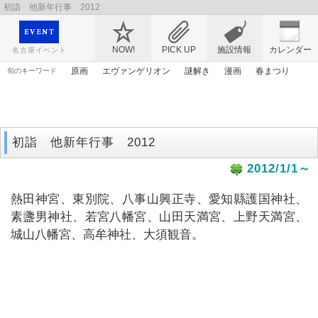
初詣 他新年行事 2012
映画や音楽コンサート、レジャーやアート、テレビ、ショップ、出会い、転職まで名古
屋のイベント情報を幅広く掲載
NOW!
PICK UP
施設情報
カレンダー
名古屋イベント
原画
エヴァンゲリオン
謎解き
漫画
春まつり
旬のキーワード
花
ゴールデンウィーク
マンガ
トムとジェリー
桜
アリス
ママ
ライトアップ
アンパンマン
初詣 他新年行事 2012
2012/1/1～
熱田神宮、東別院、八事山興正寺、愛知縣護国神社、
素盞男神社、若宮八幡宮、山田天満宮、上野天満宮、
城山八幡宮、高牟神社、大須観音。