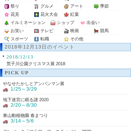
祭り
グルメ
アート
季節
花見
花火大会
紅葉
イルミネーション
ショップ
出会い
お笑い
テレビ
映画
競馬
スポーツ
転職
その他
2018年12月13日のイベント
2018/12/13
荒子川公園クリスマス展 2018
PICK UP
やなせたかしとアンパンマン展
1/25～3/29
地下迷宮に眠る謎 2020
2/20～8/30
東山動植物園 春まつり
3/14～5/6