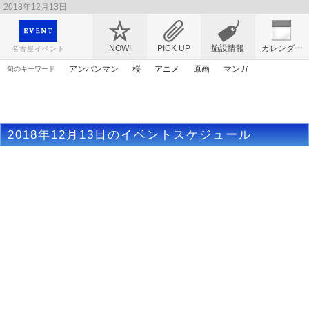
2018年12月13日
映画や音楽コンサート、レジャーやアート、テレビ、ショップ、出会い、転職まで名古
屋のイベント情報を幅広く掲載
NOW!
PICK UP
施設情報
カレンダー
名古屋イベント
アンパンマン
桜
アニメ
原画
マンガ
旬のキーワード
春まつり
ライトアップ
アリス
トムとジェリー
エヴァンゲリオン
謎解き
ゴールデンウィーク
花
漫画
2018年12月13日のイベントスケジュール