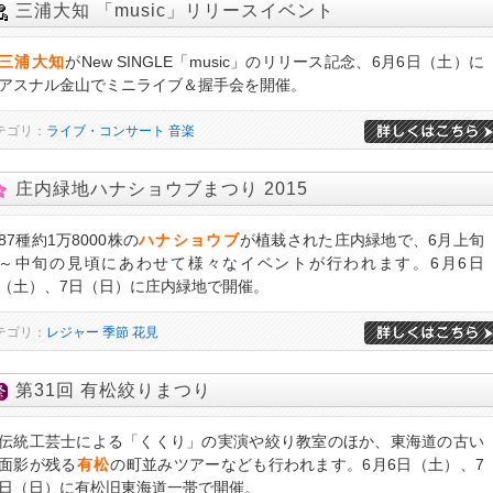
三浦大知 「music」リリースイベント
三浦大知
がNew SINGLE「music」のリリース記念、6月6日（土）に
アスナル金山でミニライブ＆握手会を開催。
テゴリ：
ライブ・コンサート
音楽
庄内緑地ハナショウブまつり 2015
87種約1万8000株の
ハナショウブ
が植栽された庄内緑地で、6月上旬
～中旬の見頃にあわせて様々なイベントが行われます。6月6日
（土）、7日（日）に庄内緑地で開催。
テゴリ：
レジャー
季節
花見
第31回 有松絞りまつり
伝統工芸士による「くくり」の実演や絞り教室のほか、東海道の古い
面影が残る
有松
の町並みツアーなども行われます。6月6日（土）、7
日（日）に有松旧東海道一帯で開催。