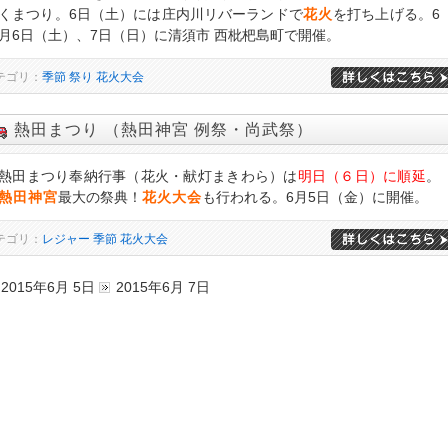
くまつり。6日（土）には庄内川リバーランドで
花火
を打ち上げる。6
月6日（土）、7日（日）に清須市 西枇杷島町で開催。
テゴリ：
季節
祭り
花火大会
熱田まつり （熱田神宮 例祭・尚武祭）
熱田まつり奉納行事（花火・献灯まきわら）は
明日（６日）に順延
。
熱田神宮
最大の祭典！
花火大会
も行われる。6月5日（金）に開催。
テゴリ：
レジャー
季節
花火大会
2015年6月 5日
2015年6月 7日