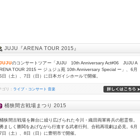
JUJU『ARENA TOUR 2015』
JUJU
のコンサートツアー「JUJU 10th Anniversary Act#06 JUJU A
RENA TOUR 2015 ー ジュジュ苑 10th Anniversary Special ー」、6月
6日（土）、7日（日）に日本ガイシホールで開催。
テゴリ：
ライブ・コンサート
音楽
桶狭間古戦場まつり 2015
桶狭間古戦場を舞台に繰り広げられた今川・織田両軍将兵の慰霊祭。
勇ましく勝鬨をあげながら行進する武者行列、合戦再現劇は必見。6月
7日（土）、8日（日）に豊明市で開催。