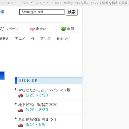
ジャーやアート、テレビ、ショップ、出会い、転職まで名古屋のイベント情報を幅広く掲載
情報
スポーツ
出会い
季節
謎解き
アニメ
桜
アリス
春まつり
PICK UP
やなせたかしとアンパンマン展
1/25～3/29
地下迷宮に眠る謎 2020
2/20～8/30
東山動植物園 春まつり
3/14～5/6