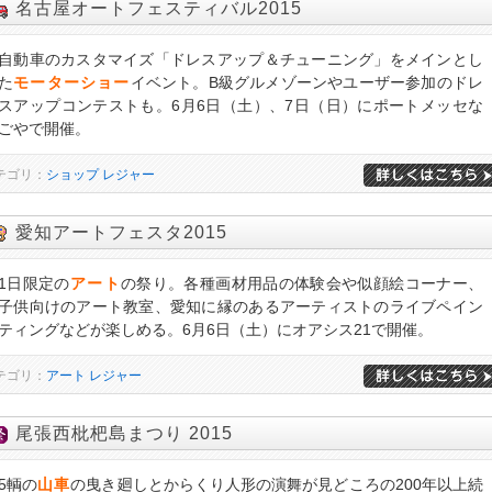
名古屋オートフェスティバル2015
自動車のカスタマイズ「ドレスアップ＆チューニング」をメインとし
た
モーターショー
イベント。B級グルメゾーンやユーザー参加のドレ
スアップコンテストも。6月6日（土）、7日（日）にポートメッセな
ごやで開催。
テゴリ：
ショップ
レジャー
愛知アートフェスタ2015
1日限定の
アート
の祭り。各種画材用品の体験会や似顔絵コーナー、
子供向けのアート教室、愛知に縁のあるアーティストのライブペイン
ティングなどが楽しめる。6月6日（土）にオアシス21で開催。
テゴリ：
アート
レジャー
尾張西枇杷島まつり 2015
5輌の
山車
の曳き廻しとからくり人形の演舞が見どころの200年以上続