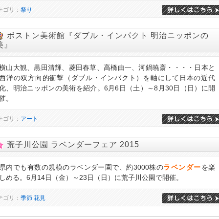
テゴリ：
祭り
ボストン美術館『ダブル・インパクト 明治ニッポンの
美』
横山大観、黒田清輝、菱田春草、高橋由一、河鍋暁斎・・・・日本と
西洋の双方向的衝撃（ダブル・インパクト）を軸にして日本の近代
化、明治ニッポンの美術を紹介。6月6日（土）～8月30日（日）に開
催。
テゴリ：
アート
荒子川公園 ラベンダーフェア 2015
県内でも有数の規模のラベンダー園で、約3000株の
ラベンダー
を楽
しめる。6月14日（金）～23日（日）に荒子川公園で開催。
テゴリ：
季節
花見