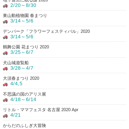
2/20～8/30
東山動植物園 春まつり
3/14～5/6
デンパーク「フラワーフェスティバル」2020
3/14～5/6
鶴舞公園 花まつり 2020
3/25～6/7
犬山城遊覧船
3/28～4/7
大須春まつり 2020
4/4,5
不思議の国のアリス展
4/18～6/14
リトル・ママフェスタ 名古屋 2020 Apr
4/21
からだのふしぎ大冒険