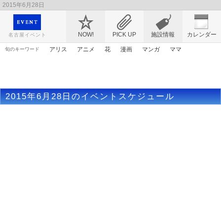
2015年6月28日
映画や音楽コンサート、レジャーやアート、テレビ、ショップ、出会い、転職まで名古
屋のイベント情報を幅広く掲載
NOW!
PICK UP
施設情報
カレンダー
名古屋イベント
アリス
アニメ
花
漫画
マンガ
ママ
旬のキーワード
アンパンマン
エヴァンゲリオン
謎解き
トムとジェリー
ゴールデンウィーク
原画
桜
ライトアップ
2015年6月28日のイベントスケジュール