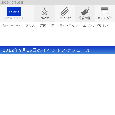
2012年9月16日
映画や音楽コンサート、レジャーやアート、テレビ、ショップ、出会い、転職まで名古
屋のイベント情報を幅広く掲載
NOW!
PICK UP
施設情報
カレンダー
名古屋イベント
アリス
漫画
花
ライトアップ
エヴァンゲリオン
旬のキーワード
アニメ
ゴールデンウィーク
春まつり
アンパンマン
ママ
謎解き
桜
マンガ
原画
2012年9月16日のイベントスケジュール