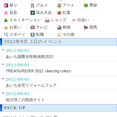
祭り
グルメ
アート
季節
花見
花火大会
紅葉
イルミネーション
ショップ
出会い
お笑い
テレビ
映画
競馬
スポーツ
転職
その他
2012年9月 1日のイベント
2012/09/01
あいち国際女性映画祭2012
2012/09/01
TREASURE05X 2012 -dancing colorz-
2012/09/01
あいち住宅リフォームフェア
2012/09/01
稲川淳二の怪談ナイト
PICK UP