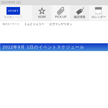
2012年9月 1日
映画や音楽コンサート、レジャーやアート、テレビ、ショップ、出会い、転職まで名古
屋のイベント情報を幅広く掲載
NOW!
PICK UP
施設情報
カレンダー
名古屋イベント
トムとジェリー
エヴァンゲリオン
旬のキーワード
ゴールデンウィーク
ライトアップ
花
アリス
アニメ
春まつり
桜
謎解き
漫画
アンパンマン
マンガ
ママ
2012年9月 1日のイベントスケジュール