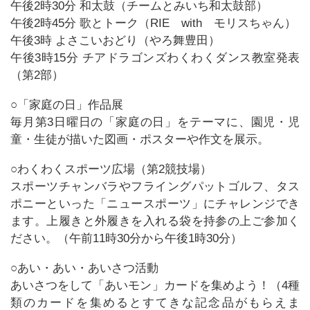
午後2時30分 和太鼓（チームとみいち和太鼓部）
午後2時45分 歌とトーク（RIE with モリスちゃん）
午後3時 よさこいおどり（やろ舞豊田）
午後3時15分 チアドラゴンズわくわくダンス教室発表
（第2部）
○「家庭の日」作品展
毎月第3日曜日の「家庭の日」をテーマに、園児・児
童・生徒が描いた図画・ポスターや作文を展示。
○わくわくスポーツ広場（第2競技場）
スポーツチャンバラやフライングパットゴルフ、タス
ポニーといった「ニュースポーツ」にチャレンジでき
ます。上履きと外履きを入れる袋を持参の上ご参加く
ださい。（午前11時30分から午後1時30分）
○あい・あい・あいさつ活動
あいさつをして「あいモン」カードを集めよう！（4種
類のカードを集めるとすてきな記念品がもらえま