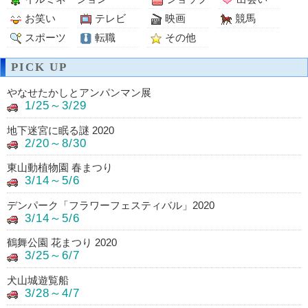
お笑い
テレビ
映画
競馬
スポーツ
転職
その他
PICK UP
やなせたかしとアンパンマン展
1/25～3/29
地下迷宮に眠る謎 2020
2/20～8/30
東山動植物園 春まつり
3/14～5/6
デンパーク「フラワーフェスティバル」2020
3/14～5/6
鶴舞公園 花まつり 2020
3/25～6/7
犬山城遊覧船
3/28～4/7