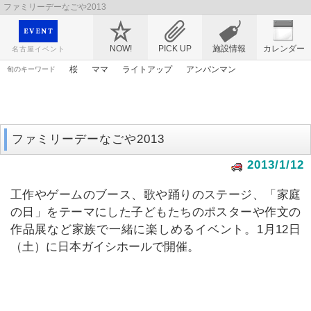
ファミリーデーなごや2013
映画や音楽コンサート、レジャーやアート、テレビ、ショップ、出会い、転職まで名古
屋のイベント情報を幅広く掲載
NOW!
PICK UP
施設情報
カレンダー
名古屋イベント
桜
ママ
ライトアップ
アンパンマン
旬のキーワード
エヴァンゲリオン
花
春まつり
漫画
アニメ
原画
謎解き
アリス
マンガ
ゴールデンウィーク
ファミリーデーなごや2013
2013/1/12
工作やゲームのブース、歌や踊りのステージ、「家庭
の日」をテーマにした子どもたちのポスターや作文の
作品展など家族で一緒に楽しめるイベント。1月12日
（土）に日本ガイシホールで開催。